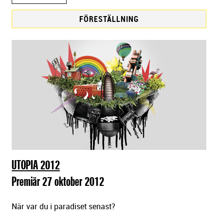
FÖRESTÄLLNING
F
ö
r
e
s
t
ä
l
l
n
i
UTOPIA 2012
n
Premiär 27 oktober 2012
g
a
När var du i paradiset senast?
r