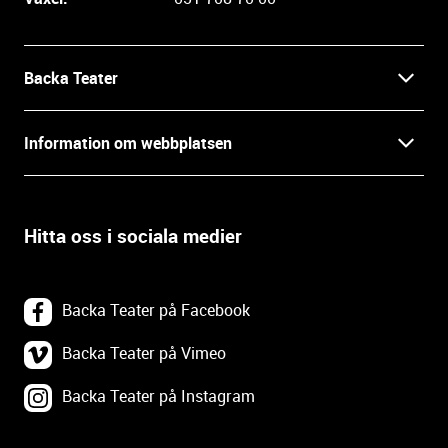
f
o
r
m
Backa Teater
a
t
Kontakt
Information om webbplatsen
i
o
Press
Villkor och integritet
n
o
Hitta oss i sociala medier
Prao, praktik och lediga tjänster
c
Tillgänglighetsdatabasen
h
In English
k
Om webbplatsen
Backa Teater på Facebook
o
n
Göteborgs Stadsteater
Backa Teater på Vimeo
Tillgänglighetsredogörelse
t
a
Backa Teater på Instagram
Tävlingsvillkor
Webbplatskarta
k
t