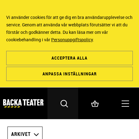
Vi använder cookies för att ge dig en bra användarupplevelse och
service. Genom att använda vår webbplats förutsätter vi att du
förstår och godkänner detta. Du kan läsa mer om vår
cookiebehandling i vår
Personuppgiftspolicy
.
ACCEPTERA ALLA
ANPASSA INSTÄLLNINGAR
ARKIVET