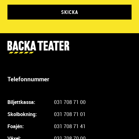
SKICKA
Y
t
t
e
r
Telefonnummer
l
i
g
Biljettkassa:
031 708 71 00
a
r
Skolbokning:
031 708 71 01
e
i
Foajén:
031 708 71 41
n
Växel:
031 708 70 00