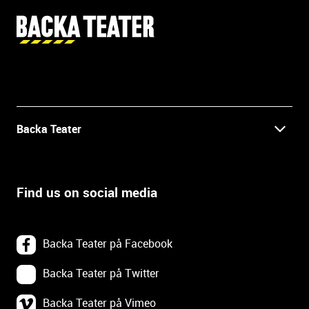
M
o
r
e
i
n
f
Backa Teater
o
r
Kontakt
m
a
Find us on social media
Press
t
i
o
Prao, praktik och lediga tjänster
Backa Teater på Facebook
n
a
Backa Teater på Twitter
In English
n
d
Backa Teater på Vimeo