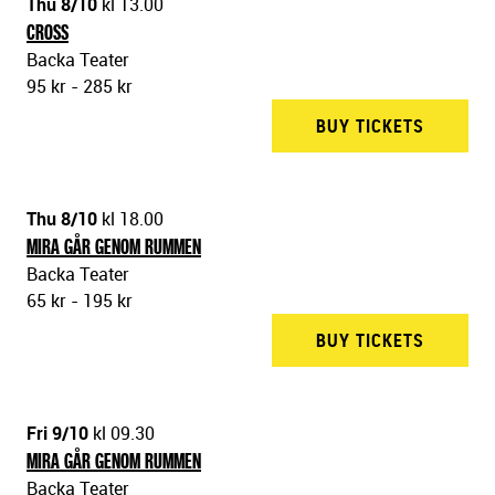
Thu 8/10
kl 13.00
CROSS
Backa Teater
95 kr - 285 kr
BUY TICKETS
BACKA 
Thu 8/10
kl 18.00
MIRA GÅR GENOM RUMMEN
Backa Teater
65 kr - 195 kr
BUY TICKETS
BACKA 
Fri 9/10
kl 09.30
MIRA GÅR GENOM RUMMEN
Backa Teater