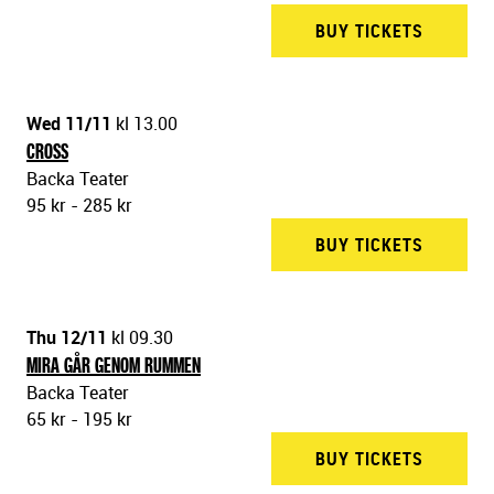
BUY TICKETS
BACKA 
Wed 11/11
kl 13.00
CROSS
Backa Teater
95 kr - 285 kr
BUY TICKETS
BACKA 
Thu 12/11
kl 09.30
MIRA GÅR GENOM RUMMEN
Backa Teater
65 kr - 195 kr
BUY TICKETS
BACKA 