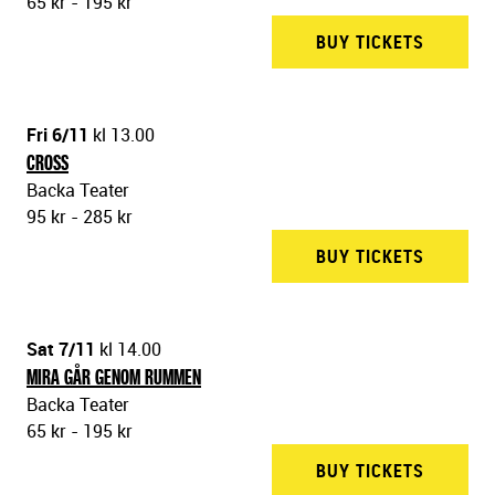
65 kr - 195 kr
BUY TICKETS
BACKA 
Fri 6/11
kl 13.00
CROSS
Backa Teater
95 kr - 285 kr
BUY TICKETS
BACKA 
Sat 7/11
kl 14.00
MIRA GÅR GENOM RUMMEN
Backa Teater
65 kr - 195 kr
BUY TICKETS
BACKA 