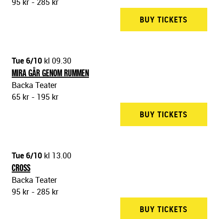
95 kr - 285 kr
BUY TICKETS
BACKA 
Tue 6/10
kl 09.30
MIRA GÅR GENOM RUMMEN
Backa Teater
65 kr - 195 kr
BUY TICKETS
BACKA 
Tue 6/10
kl 13.00
CROSS
Backa Teater
95 kr - 285 kr
BUY TICKETS
BACKA 