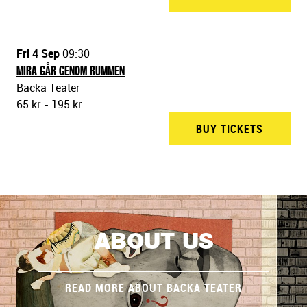
Fri 4 Sep
09:30
MIRA GÅR GENOM RUMMEN
Backa Teater
65 kr - 195 kr
BUY TICKETS
BACKA T
ABOUT US
READ MORE ABOUT BACKA TEATER