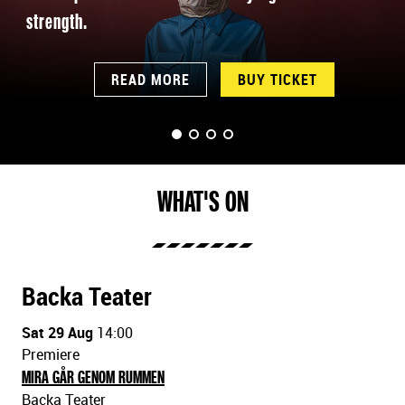
s
strength.
h
o
w
READ MORE
BUY TICKET
SLIDE 1
SLIDE 2
SLIDE 3
(CURRENT)
SLIDE 4
WHAT'S ON
Backa Teater
Sat 29 Aug
14:00
Premiere
MIRA GÅR GENOM RUMMEN
Backa Teater