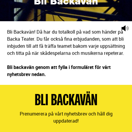
Bli Backavän
Bli Backavän! Då har du totalkoll på vad som händer på
Ly
Backa Teater. Du får också fina erbjudanden, som att bli
på
inbjuden till att få träffa teamet bakom varje uppsättning
sid
och titta på när skådespelarna och musikerna repeterar.
tex
Bli backavän genom att fylla i formuläret för vårt
nyhetsbrev nedan.
BLI BACKAVÄN
Prenumerera på vårt nyhetsbrev och håll dig
uppdaterad!