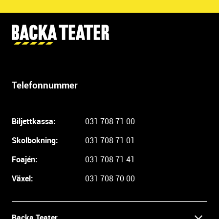
Y
t
t
e
r
Telefonnummer
l
i
g
Biljettkassa:
031 708 71 00
a
r
Skolbokning:
031 708 71 01
e
i
Foajén:
031 708 71 41
n
Växel:
031 708 70 00
f
o
r
m
Backa Teater