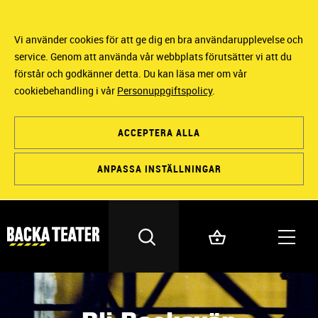
Vi använder cookies för att ge dig en bra användarupplevelse och
service. Genom att använda vår webbplats förutsätter vi att du
förstår och godkänner detta. Du kan läsa mer om vår
cookiebehandling i vår
Personuppgiftspolicy
.
ACCEPTERA ALLA
ANPASSA INSTÄLLNINGAR