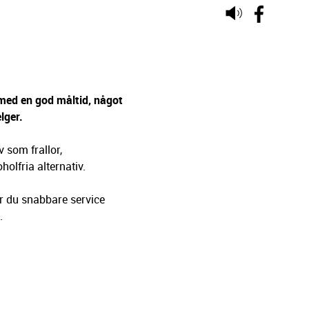
Lyssna
på
sidans
text
 med en god måltid, något
lger.
 som frallor,
holfria alternativ.
r du snabbare service
.