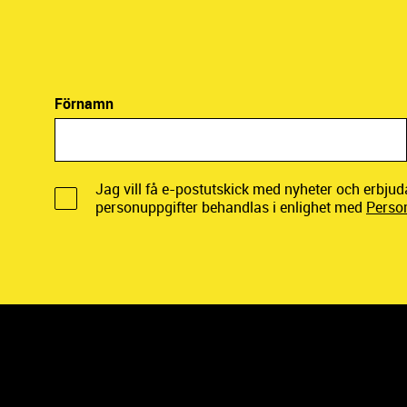
Förnamn
Jag vill få e-postutskick med nyheter och erbju
personuppgifter behandlas i enlighet med
Perso