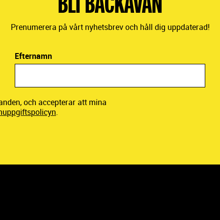
BLI BACKAVÄN
Prenumerera på vårt nyhetsbrev och håll dig uppdaterad!
Efternamn
danden, och accepterar att mina
nuppgiftspolicyn
.