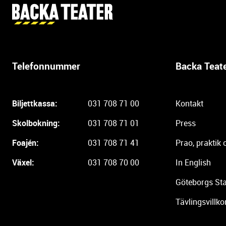
Y
t
t
e
r
Telefonnummer
Backa Teat
l
i
g
Biljettkassa:
031 708 71 00
Kontakt
a
r
Skolbokning:
031 708 71 01
Press
e
i
Foajén:
031 708 71 41
Prao, praktik 
n
Växel:
031 708 70 00
In English
f
o
Göteborgs Sta
r
m
Tävlingsvillko
a