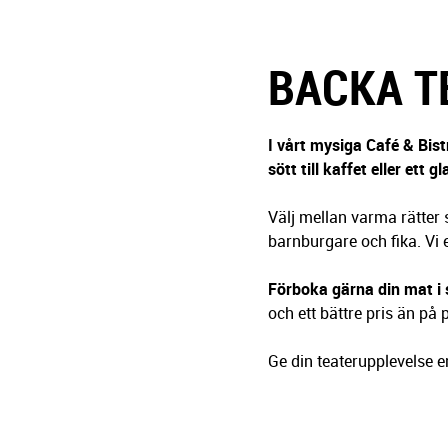
g
e
r
BACKA T
i
n
g
I vårt mysiga Café & Bis
sött till kaffet eller ett
Välj mellan varma rätter 
barnburgare och fika. Vi e
Förboka gärna din mat i
och ett bättre pris än på
Ge din teaterupplevelse e