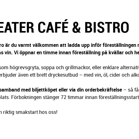
EATER CAFÉ & BISTRO
tro är du varmt välkommen att ladda upp inför föreställningen
 glas vin. Vi öppnar en timme innan föreställning på kvällar och he
som högrevsgryta, soppa och grillmackor, eller enklare alternativ
rbjuder även ett brett dryckesutbud – med vin, öl, cider och alko
 samband med biljettköpet
eller via din orderbekräftelse
– så få
 plats. Förbokningen stänger 72 timmar innan föreställningsstart
n riktig smakstart hos oss!