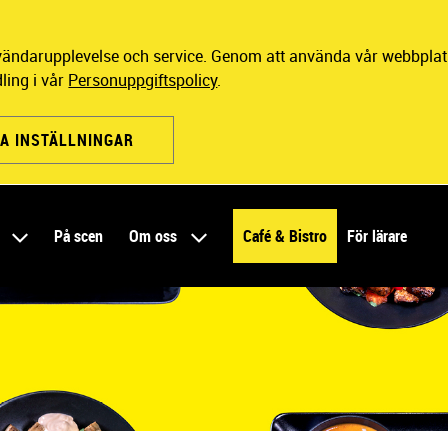
nvändarupplevelse och service. Genom att använda vår webbplats
ling i vår
Personuppgiftspolicy
.
A INSTÄLLNINGAR
r
På scen
Om oss
Café & Bistro
För lärare