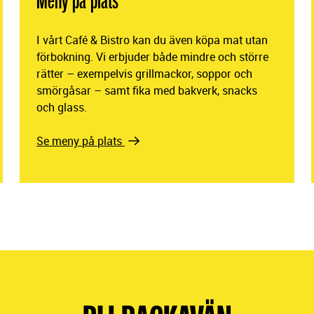
Meny på plats
I vårt Café & Bistro kan du även köpa mat utan
förbokning. Vi erbjuder både mindre och större
rätter – exempelvis grillmackor, soppor och
smörgåsar – samt fika med bakverk, snacks
och glass.
Se meny på plats