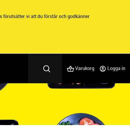
 förutsätter vi att du förstår och godkänner
Varukorg
Logga in