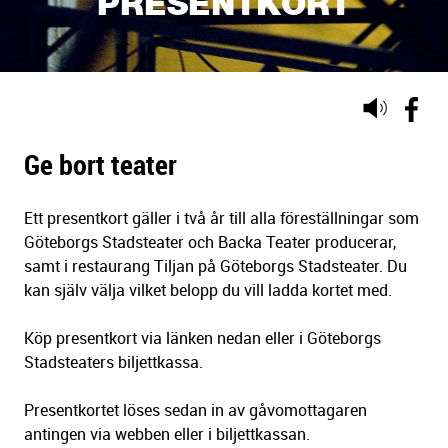
PRESENTKORT
Lyssna
på
sidans
Ge bort teater
text
Ett presentkort gäller i två år till alla föreställningar som
Göteborgs Stadsteater och Backa Teater producerar,
samt i restaurang Tiljan på Göteborgs Stadsteater. Du
kan själv välja vilket belopp du vill ladda kortet med.
Köp presentkort via länken nedan eller i Göteborgs
Stadsteaters biljettkassa.
Presentkortet löses sedan in av gåvomottagaren
antingen via webben eller i biljettkassan.