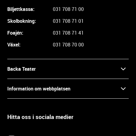
g
Biljettkassa:
031 708 71 00
a
r
Skolbokning:
031 708 71 01
e
i
Foajén:
031 708 71 41
n
Växel:
031 708 70 00
f
o
r
m
Backa Teater
a
t
Kontakt
Information om webbplatsen
i
o
Press
Villkor och integritet
n
o
Hitta oss i sociala medier
Prao, praktik och lediga tjänster
c
Tillgänglighetsdatabasen
h
In English
k