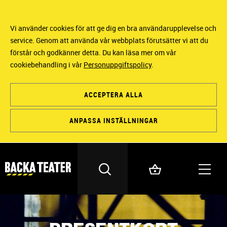
Vi använder cookies för att ge dig en bra användarupplevelse och
service. Genom att använda vår webbplats förutsätter vi att du
förstår och godkänner detta. Du kan läsa mer om vår
cookiebehandling i vår
Personuppgiftspolicy
.
ACCEPTERA ALLA
ANPASSA INSTÄLLNINGAR