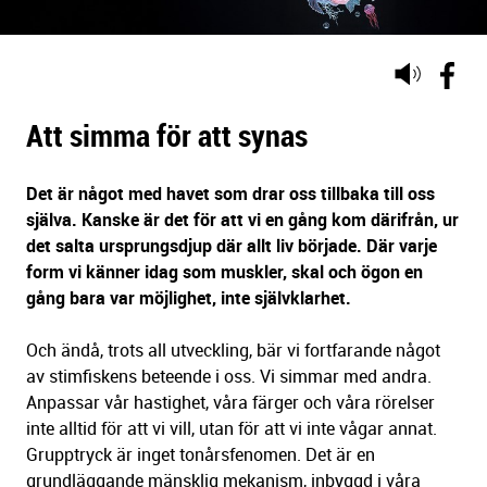
Lyssna
på
sidans
Att simma för att synas
text
Det är något med havet som drar oss tillbaka till oss
själva. Kanske är det för att vi en gång kom därifrån, ur
det salta ursprungsdjup där allt liv började. Där varje
form vi känner idag som muskler, skal och ögon en
gång bara var möjlighet, inte självklarhet.
Och ändå, trots all utveckling, bär vi fortfarande något
av stimfiskens beteende i oss. Vi simmar med andra.
Anpassar vår hastighet, våra färger och våra rörelser
inte alltid för att vi vill, utan för att vi inte vågar annat.
Grupptryck är inget tonårsfenomen. Det är en
grundläggande mänsklig mekanism, inbyggd i våra