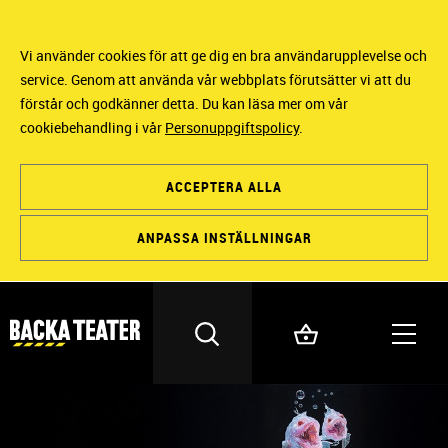
Vi använder cookies för att ge dig en bra användarupplevelse och
service. Genom att använda vår webbplats förutsätter vi att du
förstår och godkänner detta. Du kan läsa mer om vår
cookiebehandling i vår
Personuppgiftspolicy
.
ACCEPTERA ALLA
ANPASSA INSTÄLLNINGAR