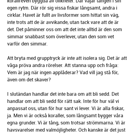
korallreven byggda av olikheter. Där vajar tången i sin
egen rytm. Där rör sig vissa fiskar långsamt, andra i
cirklar. Havet är fullt av livsformer som hittat sin väg,
inte trots att de är avvikande, utan tack vare att de är
det. Det påminner oss om att det inte alltid är den som
simmar snabbast som överlever, utan den som vet
varför den simmar.
Att bryta med grupptryck är inte att isolera sig. Det är att
våga pröva andra rörelser. Att stanna upp och fråga:
Vem är jag när ingen applåderar? Vad vill jag stå för,
även om det skaver?
I slutändan handlar det inte bara om att bli sedd. Det
handlar om att bli sedd för rätt sak. Inte för hur väl vi
anpassat oss, utan för hur sant vi lever. Vi är alla fiskar,
ja. Men vi är också koraller, som långsamt bygger våra
egna grunder. Vi är tång, som trotsar strömmarna. Vi är
havsvarelser med valmöjligheter. Och kanske är det just