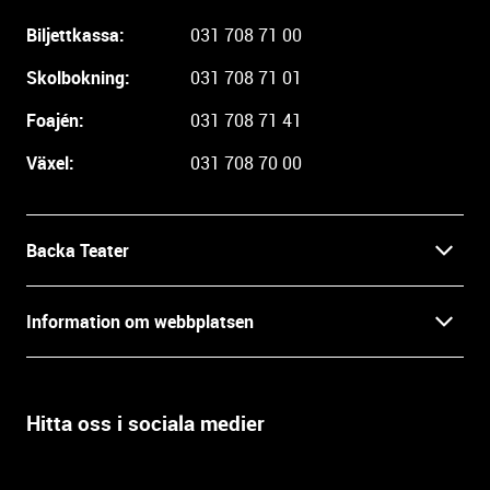
g
Biljettkassa:
031 708 71 00
a
r
Skolbokning:
031 708 71 01
e
i
Foajén:
031 708 71 41
n
Växel:
031 708 70 00
f
o
r
m
Backa Teater
a
t
Kontakt
Information om webbplatsen
i
o
Press
Villkor och integritet
n
o
Hitta oss i sociala medier
Prao, praktik och lediga tjänster
c
Tillgänglighetsdatabasen
h
In English
k