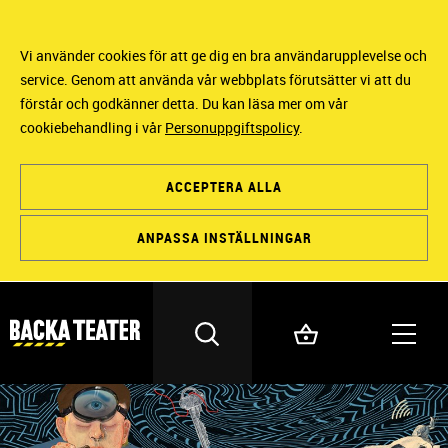
Vi använder cookies för att ge dig en bra användarupplevelse och
service. Genom att använda vår webbplats förutsätter vi att du
förstår och godkänner detta. Du kan läsa mer om vår
cookiebehandling i vår
Personuppgiftspolicy
.
ACCEPTERA ALLA
ANPASSA INSTÄLLNINGAR