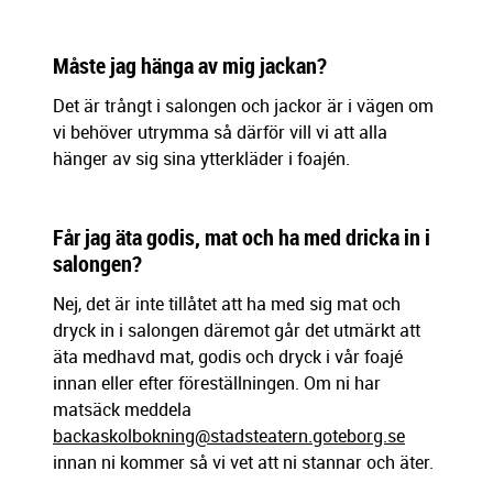
Måste jag hänga av mig jackan?
Det är trångt i salongen och jackor är i vägen om
vi behöver utrymma så därför vill vi att alla
hänger av sig sina ytterkläder i foajén.
Får jag äta godis, mat och ha med dricka in i
salongen?
Nej, det är inte tillåtet att ha med sig mat och
dryck in i salongen däremot går det utmärkt att
äta medhavd mat, godis och dryck i vår foajé
innan eller efter föreställningen. Om ni har
matsäck meddela
backaskolbokning@stadsteatern.goteborg.se
innan ni kommer så vi vet att ni stannar och äter.