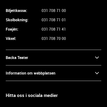
i
g
Biljettkassa:
031 708 71 00
a
r
Skolbokning:
031 708 71 01
e
i
Foajén:
031 708 71 41
n
Växel:
031 708 70 00
f
o
r
m
Backa Teater
a
t
Kontakt
Information om webbplatsen
i
o
Press
Villkor och integritet
n
o
Hitta oss i sociala medier
Prao, praktik och lediga tjänster
c
Tillgänglighetsdatabasen
h