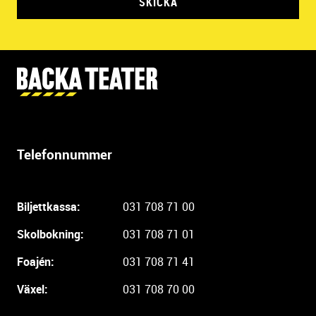
SKICKA
Y
t
t
e
r
Telefonnummer
l
i
g
Biljettkassa:
031 708 71 00
a
r
Skolbokning:
031 708 71 01
e
i
Foajén:
031 708 71 41
n
Växel:
031 708 70 00
f
o