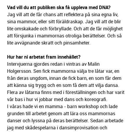
Vad vill du att publiken ska få uppleva med DNA?
Jag vill att de får chans att reflektera på sina egna liv,
sina mammor, eller sitt föräldraskap. Jag vill att de blir
lite omskakade och förbryllade. Och att de får möjlighet
att försjunka i mammornas otroliga berättelser. Och så
lite avväpnande skratt och pinsamheter.
Hur har ni arbetat fram innehållet?
Intervjuerna gjordes redan i vintras av Malin
Holgersson. Sen fick mammorna välja tre låtar var, en
från deras ungdom, innan de fick barn, en som får dem
att känna sig trygg och en som få dem att vilja dansa.
Flera av låtarna finns med i föreställningen och har varit
vår bas i hur vi jobbar med dans och koreografi.
I våras hade vi en mamma - barn workshop och lade
grunden till arbetet genom att lära oss mammornas
danser och lyssna på deras berättelser. Sedan arbetade
jag med skådespelarna i dansimprovisation och