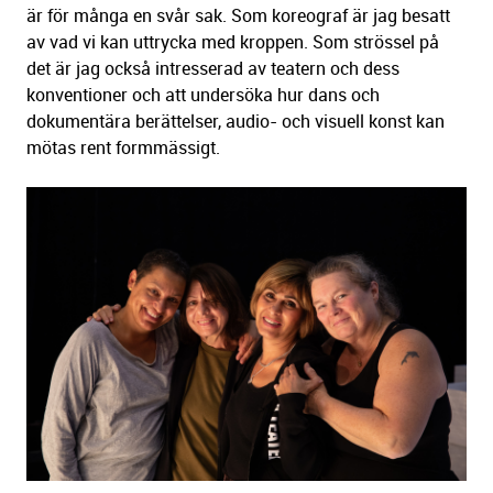
är för många en svår sak. Som koreograf är jag besatt
av vad vi kan uttrycka med kroppen. Som strössel på
det är jag också intresserad av teatern och dess
konventioner och att undersöka hur dans och
dokumentära berättelser, audio- och visuell konst kan
mötas rent formmässigt.