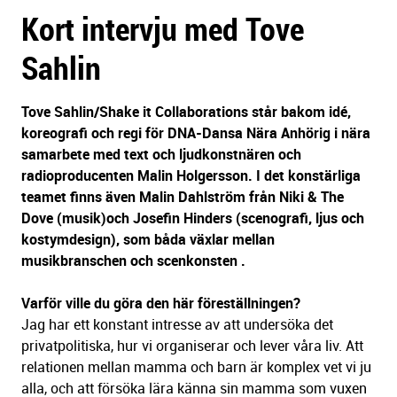
Kort intervju med Tove
sidans
text
Sahlin
Tove Sahlin/Shake it Collaborations står bakom idé,
koreografi och regi för DNA-Dansa Nära Anhörig i nära
samarbete med text och ljudkonstnären och
radioproducenten Malin Holgersson. I det konstärliga
teamet finns även Malin Dahlström från Niki & The
Dove (musik)och Josefin Hinders (scenografi, ljus och
kostymdesign), som båda växlar mellan
musikbranschen och scenkonsten .
Varför ville du göra den här föreställningen?
Jag har ett konstant intresse av att undersöka det
privatpolitiska, hur vi organiserar och lever våra liv. Att
relationen mellan mamma och barn är komplex vet vi ju
alla, och att försöka lära känna sin mamma som vuxen