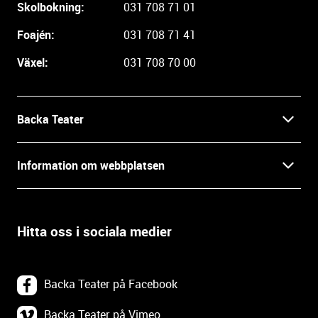
r
Skolbokning:
031 708 71 01
e
i
Foajén:
031 708 71 41
n
Växel:
031 708 70 00
f
o
r
m
Backa Teater
a
t
Kontakt
Information om webbplatsen
i
o
Press
Villkor och integritet
n
o
Hitta oss i sociala medier
Prao, praktik och lediga tjänster
c
Tillgänglighetsdatabasen
h
In English
k
Om webbplatsen
Backa Teater på Facebook
o
n
Göteborgs Stadsteater
Backa Teater på Vimeo
Tillgänglighetsredogörelse