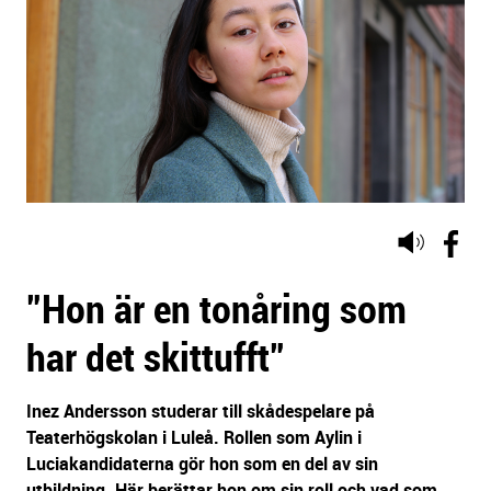
Lyssna
på
”Hon är en tonåring som
sidans
text
har det skittufft”
Inez Andersson studerar till skådespelare på
Teaterhögskolan i Luleå. Rollen som Aylin i
Luciakandidaterna gör hon som en del av sin
utbildning. Här berättar hon om sin roll och vad som