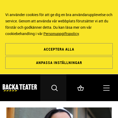
Vi använder cookies för att ge dig en bra användarupplevelse och
service. Genom att använda vår webbplats förutsätter vi att du
förstår och godkänner detta. Du kan läsa mer om vår
cookiebehandling i vår
Personuppgiftspolicy
.
ACCEPTERA ALLA
ANPASSA INSTÄLLNINGAR