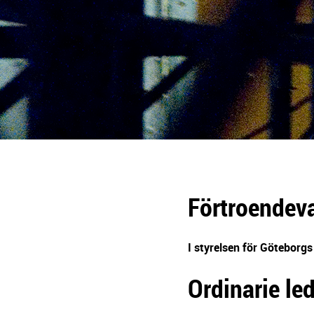
g
e
r
i
n
g
Förtroendev
I styrelsen för Göteborgs
Ordinarie le