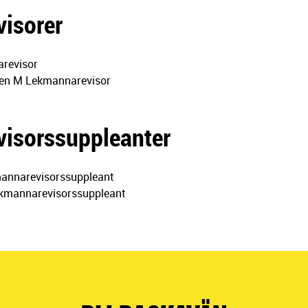
isorer
arevisor
sen M Lekmannarevisor
isorssuppleanter
mannarevisorssuppleant
ekmannarevisorssuppleant