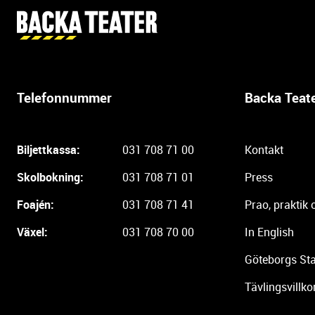
Y
t
t
e
r
Telefonnummer
Backa Teat
l
i
g
Biljettkassa:
031 708 71 00
Kontakt
a
r
Skolbokning:
031 708 71 01
Press
e
i
Foajén:
031 708 71 41
Prao, praktik 
n
Växel:
031 708 70 00
In English
f
o
Göteborgs Sta
r
m
Tävlingsvillko
a