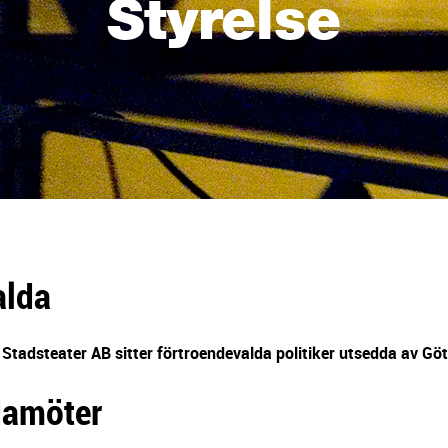
Styrelse
alda
 Stadsteater AB sitter förtroendevalda politiker utsedda av Gö
damöter