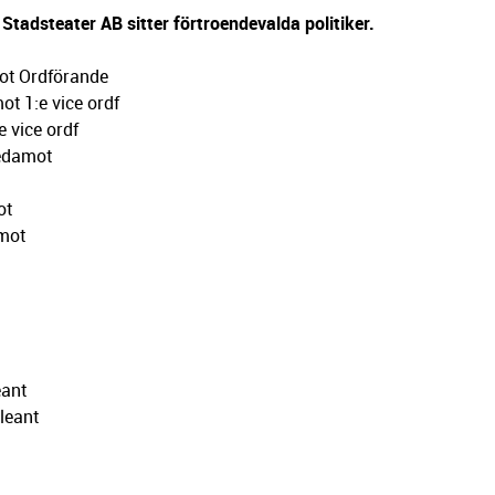
 Stadsteater AB sitter förtroendevalda politiker.
ot Ordförande
t 1:e vice ordf
 vice ordf
Ledamot
ot
mot
eant
leant