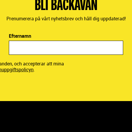
BLI BACKAVÄN
Prenumerera på vårt nyhetsbrev och håll dig uppdaterad!
Efternamn
danden, och accepterar att mina
nuppgiftspolicyn
.