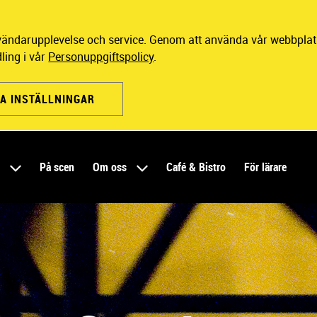
nvändarupplevelse och service. Genom att använda vår webbplats
ling i vår
Personuppgiftspolicy
.
A INSTÄLLNINGAR
r
På scen
Om oss
Café & Bistro
För lärare