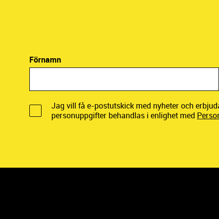
Förnamn
Jag vill få e-postutskick med nyheter och erbju
personuppgifter behandlas i enlighet med
Perso