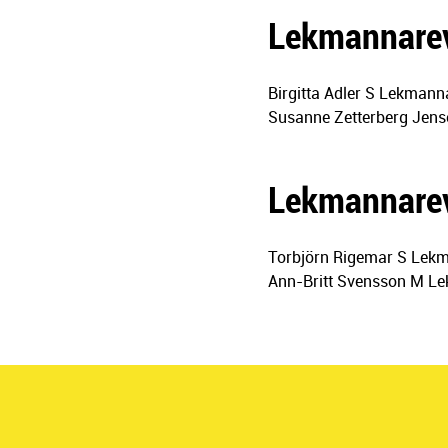
Lekmannarev
Birgitta Adler S Lekmann
Susanne Zetterberg Jen
Lekmannarev
Torbjörn Rigemar S Lek
Ann-Britt Svensson M L