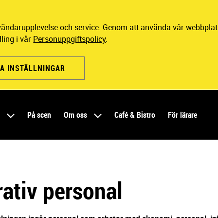
nvändarupplevelse och service. Genom att använda vår webbplats
ling i vår
Personuppgiftspolicy
.
A INSTÄLLNINGAR
r
På scen
Om oss
Café & Bistro
För lärare
ativ personal