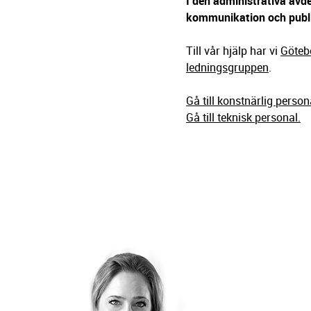
g
I den administrativa avd
e
kommunikation och publ
r
i
Till vår hjälp har vi
Göteb
n
ledningsgruppen
.
g
Gå till konstnärlig person
Gå till teknisk personal.