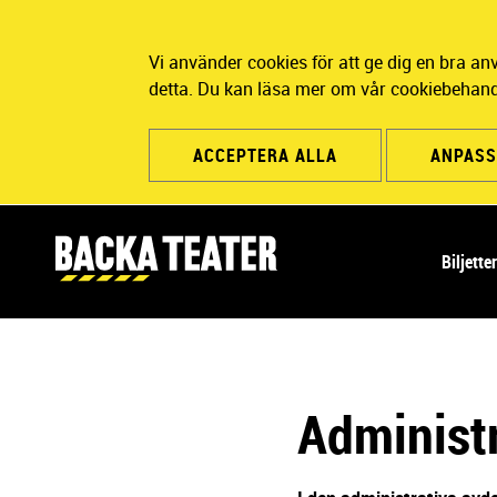
Vi använder cookies för att ge dig en bra a
detta. Du kan läsa mer om vår cookiebehand
ACCEPTERA ALLA
ANPASS
H
Biljette
u
v
u
d
n
Administr
a
v
i