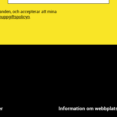
danden, och accepterar att mina
nuppgiftspolicyn
.
er
Information om webbplat