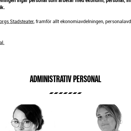
elningen ingår personal som arbetar med ekonomi, personal, in
ik.
orgs Stadsteater
, framför allt ekonomiavdelningen, personalav
al.
ADMINISTRATIV PERSONAL