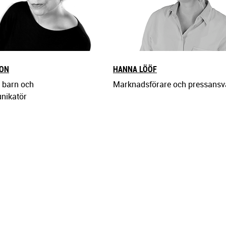
SON
HANNA LÖÖF
e barn och
Marknadsförare och pressansv
nikatör