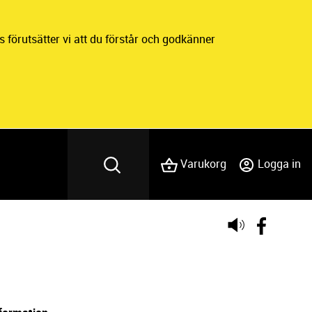
 förutsätter vi att du förstår och godkänner
Varukorg
Logga in
Lyssna
på
sidans
text