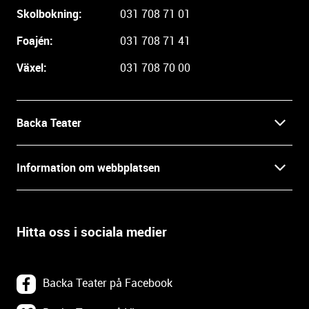
r
Skolbokning:
031 708 71 01
e
i
Foajén:
031 708 71 41
n
Växel:
031 708 70 00
f
o
r
m
Backa Teater
a
t
Kontakt
Information om webbplatsen
i
o
Press
Villkor och integritet
n
o
Hitta oss i sociala medier
Prao, praktik och lediga tjänster
c
Tillgänglighetsdatabasen
h
In English
k
Om webbplatsen
Backa Teater på Facebook
o
n
Göteborgs Stadsteater