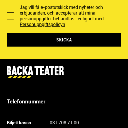
Jag vill få e-postutskick med nyheter och
erbjudanden, och accepterar att mina
personuppgifter behandlas i enlighet med
Personuppgiftspolicyn
.
SKICKA
Y
t
t
e
r
Telefonnummer
l
i
g
Biljettkassa:
031 708 71 00
a