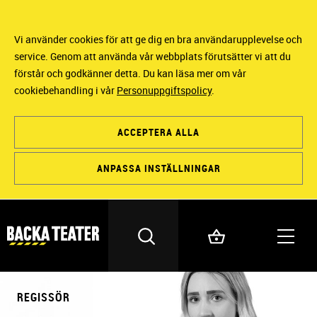
Vi använder cookies för att ge dig en bra användarupplevelse och
service. Genom att använda vår webbplats förutsätter vi att du
förstår och godkänner detta. Du kan läsa mer om vår
cookiebehandling i vår
Personuppgiftspolicy
.
ACCEPTERA ALLA
ANPASSA INSTÄLLNINGAR
REGISSÖR