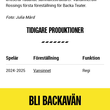
Rossings första föreställning för Backa Teater.
Foto: Julia Mård
TIDIGARE PRODUKTIONER
Spelår
Föreställning
Funktion
Göteborgs
2024-2025
Vansinnet
Regi
Stadsteater
BLI BACKAVÄN