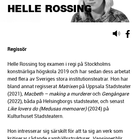
HELLE ROSSING
Lyssna
på
sidans
Regissör
text
Helle Rossing tog examen i regi på Stockholms
konstnärliga högskola 2019 och har sedan dess arbetat
med flera av Sveriges stora institutionsteatrar. Hon har
bland annat regisserat
Matrixen
på Uppsala Stadsteater
(2021),
Macbeth – making a murderer
och
Gengångare
(2022), båda på Helsingborgs stadsteater, och senast
Like lovers do (Medusas memoarer)
(2024) på
Kulturhuset Stadsteatern.
Hon intresserar sig särskilt för att ta sig an verk som
kritiserar rådande samhällsstrukturer.
Vansinnet
blir