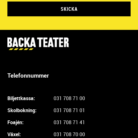
SKICKA
Y
t
t
e
r
Telefonnummer
l
i
g
Biljettkassa:
031 708 71 00
a
r
Skolbokning:
031 708 71 01
e
i
Foajén:
031 708 71 41
n
Växel:
031 708 70 00
f