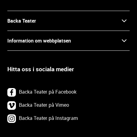
o
r
m
Backa Teater
a
t
Kontakt
Information om webbplatsen
i
o
Press
Villkor och integritet
n
o
Hitta oss i sociala medier
Prao, praktik och lediga tjänster
c
Tillgänglighetsdatabasen
h
In English
k
Om webbplatsen
Backa Teater på Facebook
o
n
Göteborgs Stadsteater
Backa Teater på Vimeo
Tillgänglighetsredogörelse
t
a
Backa Teater på Instagram
Tävlingsvillkor
Webbplatskarta
k
t