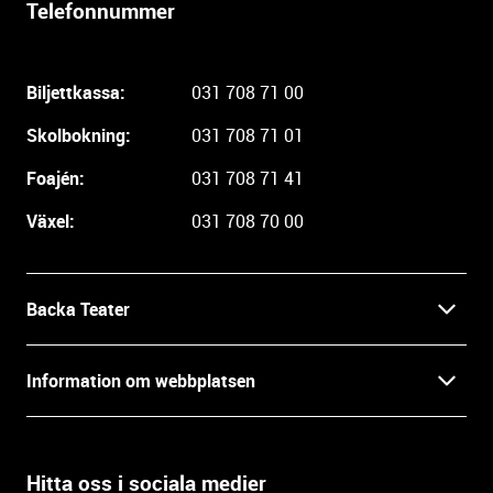
Telefonnummer
l
i
g
Biljettkassa:
031 708 71 00
a
r
Skolbokning:
031 708 71 01
e
i
Foajén:
031 708 71 41
n
Växel:
031 708 70 00
f
o
r
m
Backa Teater
a
t
Kontakt
Information om webbplatsen
i
o
Press
Villkor och integritet
n
o
Hitta oss i sociala medier
Prao, praktik och lediga tjänster