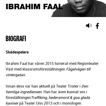
IBRAHIM FAAL
Lyssna
på
BIOGRAFI
sidans
text
Skådespelare
Ibrahim Faal har våren 2015 turnerat med Regionteater
Väst med klassrumsföreställningen
Fågelvägen till
vintergatan.
Innan dess var han aktuell på Teater Trixter i
Den
hemliga ingrediensen
. Han har även kunnat ses i
föreställningen
Traffiking, hedersmord & goa glada
kaniner
på Teater Uno 2013 och i monologen