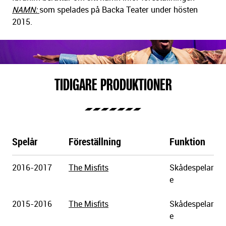
NAMN:
som spelades på Backa Teater under hösten
2015.
TIDIGARE PRODUKTIONER
Spelår
Föreställning
Funktion
Göteborgs
2016-2017
The Misfits
Skådespelar
Stadsteater
e
2015-2016
The Misfits
Skådespelar
e