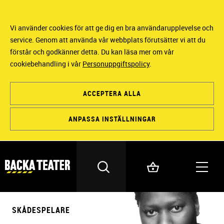
Vi använder cookies för att ge dig en bra användarupplevelse och
service. Genom att använda vår webbplats förutsätter vi att du
förstår och godkänner detta. Du kan läsa mer om vår
cookiebehandling i vår
Personuppgiftspolicy
.
ACCEPTERA ALLA
ANPASSA INSTÄLLNINGAR
SKÅDESPELARE