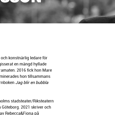
 och konstnärlig ledare för
egisserat en mängd hyllade
ramaten. 2016 fick hon Mare
minerades hon tillsammans
barnboken
Jag blir en bubbla
olms stadsteater/Riksteatern
rn Göteborg. 2021 skriver och
av Rebecca&Fiona på