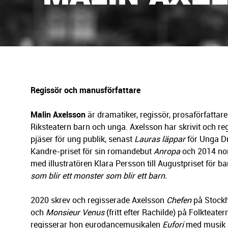
g
e
r
i
n
g
Regissör och manusförfattare
Malin Axelsson
är dramatiker, regissör, prosaförfattare
Riksteatern barn och unga. Axelsson har skrivit och r
pjäser för ung publik, senast
Lauras läppar
för Unga D
Kandre-priset för sin romandebut
Anropa
och 2014 no
med illustratören Klara Persson till Augustpriset för 
som blir ett monster som blir ett barn.
2020 skrev och regisserade Axelsson
Chefen
på Stockh
och
Monsieur Venus
(fritt efter Rachilde) på Folkteate
regisserar hon eurodancemusikalen
Eufori
med musik 