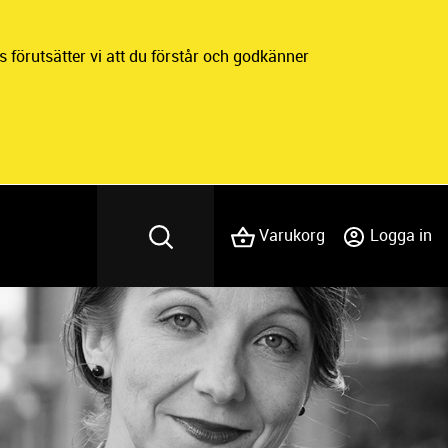
 förutsätter vi att du förstår och godkänner
Varukorg
Logga in