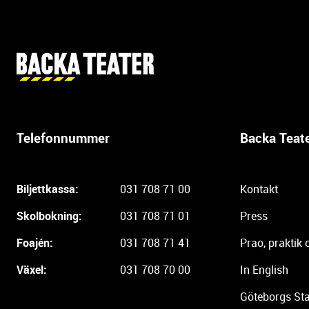
Y
t
t
e
r
Telefonnummer
Backa Teat
l
i
g
Biljettkassa:
031 708 71 00
Kontakt
a
r
Skolbokning:
031 708 71 01
Press
e
i
Foajén:
031 708 71 41
Prao, praktik 
n
Växel:
031 708 70 00
In English
f
o
Göteborgs Sta