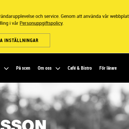
nvändarupplevelse och service. Genom att använda vår webbplats
ling i vår
Personuppgiftspolicy
.
A INSTÄLLNINGAR
r
På scen
Om oss
Café & Bistro
För lärare
LSSON