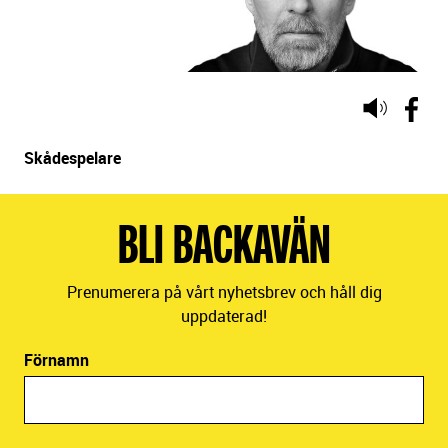
PELLE GRYTT
Lyssna
på
sidans
Skådespelare
text
BLI BACKAVÄN
Prenumerera på vårt nyhetsbrev och håll dig
uppdaterad!
Förnamn