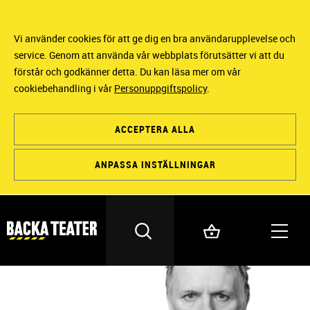
Vi använder cookies för att ge dig en bra användarupplevelse och
service. Genom att använda vår webbplats förutsätter vi att du
förstår och godkänner detta. Du kan läsa mer om vår
cookiebehandling i vår
Personuppgiftspolicy
.
ACCEPTERA ALLA
ANPASSA INSTÄLLNINGAR
SKÅDESPELARE