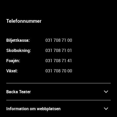
t
e
r
Telefonnummer
l
i
g
Biljettkassa:
031 708 71 00
a
r
Skolbokning:
031 708 71 01
e
i
Foajén:
031 708 71 41
n
Växel:
031 708 70 00
f
o
r
m
Backa Teater
a
t
Kontakt
Information om webbplatsen
i