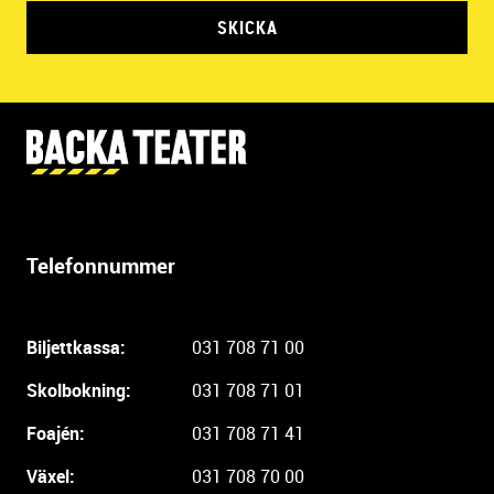
SKICKA
Y
t
t
e
r
Telefonnummer
l
i
g
Biljettkassa:
031 708 71 00
a
r
Skolbokning:
031 708 71 01
e
i
Foajén:
031 708 71 41
n
Växel:
031 708 70 00
f