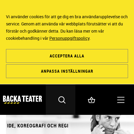
Vi använder cookies för att ge dig en bra användarupplevelse och
service. Genom att använda vår webbplats förutsätter vi att du
förstår och godkänner detta. Du kan läsa mer om vår
cookiebehandling i vår
Personuppgiftspolicy
.
ACCEPTERA ALLA
ANPASSA INSTÄLLNINGAR
IDE, KOREOGRAFI OCH REGI