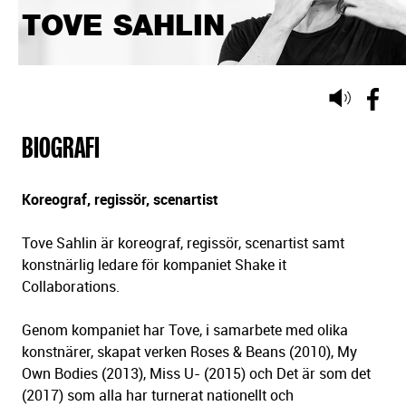
TOVE SAHLIN
Lyssna
på
BIOGRAFI
sidans
text
Koreograf, regissör, scenartist
Tove Sahlin är koreograf, regissör, scenartist samt
konstnärlig ledare för kompaniet Shake it
Collaborations.
Genom kompaniet har Tove, i samarbete med olika
konstnärer, skapat verken Roses & Beans (2010), My
Own Bodies (2013), Miss U- (2015) och Det är som det
(2017) som alla har turnerat nationellt och