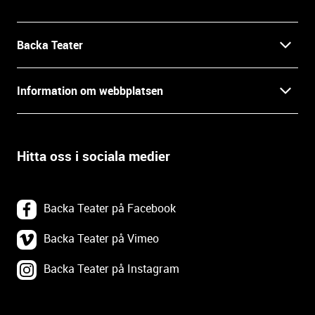
o
r
m
Backa Teater
a
t
Kontakt
Information om webbplatsen
i
o
Press
Villkor och integritet
n
o
Hitta oss i sociala medier
Prao, praktik och lediga tjänster
c
Tillgänglighetsdatabasen
h
In English
k
Om webbplatsen
Backa Teater på Facebook
o
n
Göteborgs Stadsteater
Backa Teater på Vimeo
Tillgänglighetsredogörelse
t
a
Backa Teater på Instagram
Tävlingsvillkor
Webbplatskarta
k
t