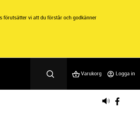
 förutsätter vi att du förstår och godkänner
Varukorg
Logga in
Lyssna
på
sidans
text