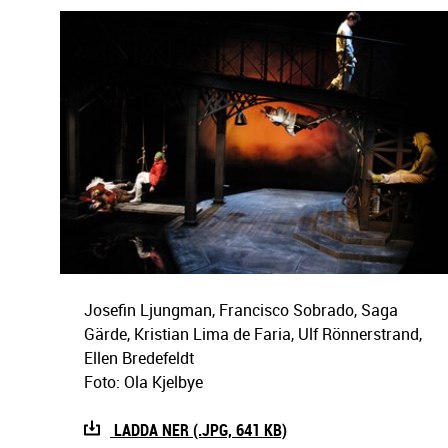
g
e
r
i
n
g
Josefin Ljungman, Francisco Sobrado, Saga
Gärde, Kristian Lima de Faria, Ulf Rönnerstrand,
Ellen Bredefeldt
Foto: Ola Kjelbye
LADDA NER (.JPG, 641 KB)