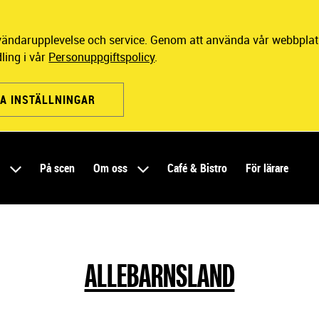
nvändarupplevelse och service. Genom att använda vår webbplats
ling i vår
Personuppgiftspolicy
.
A INSTÄLLNINGAR
r
På scen
Om oss
Café & Bistro
För lärare
ALLEBARNSLAND