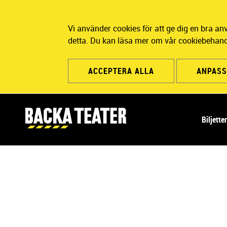
Vi använder cookies för att ge dig en bra a
detta. Du kan läsa mer om vår cookiebehand
ACCEPTERA ALLA
ANPASS
H
Biljette
u
v
u
d
n
a
v
i