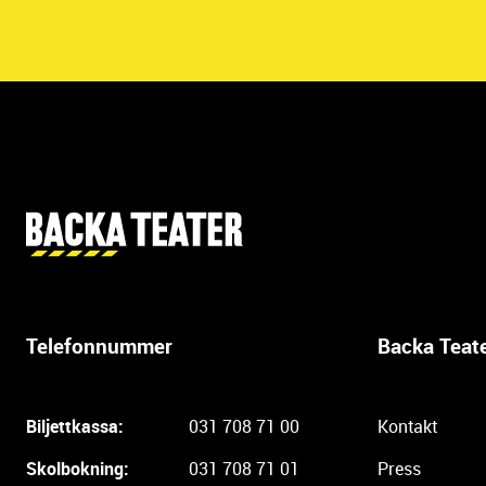
Y
t
t
e
r
Telefonnummer
Backa Teat
l
i
g
Biljettkassa:
031 708 71 00
Kontakt
a
r
Skolbokning:
031 708 71 01
Press
e