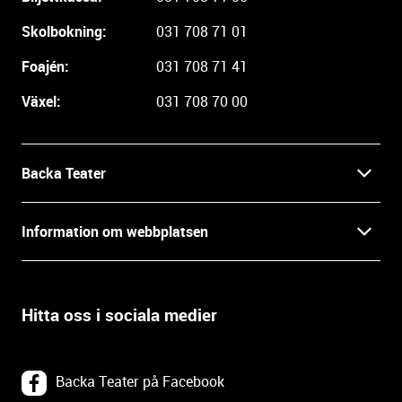
a
r
Skolbokning:
031 708 71 01
e
i
Foajén:
031 708 71 41
n
Växel:
031 708 70 00
f
o
r
m
Backa Teater
a
t
Kontakt
Information om webbplatsen
i
o
Press
Villkor och integritet
n
o
Hitta oss i sociala medier
Prao, praktik och lediga tjänster
c
Tillgänglighetsdatabasen
h
In English
k
Om webbplatsen
Backa Teater på Facebook
o