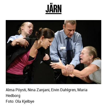
JÄRN
sidans
text
Alma Pöysti, Nina Zanjani, Eivin Dahlgren, Maria
Hedborg
Foto: Ola Kjelbye