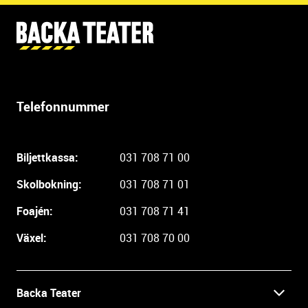
Y
t
t
e
r
Telefonnummer
l
i
g
Biljettkassa:
031 708 71 00
a
r
Skolbokning:
031 708 71 01
e
i
Foajén:
031 708 71 41
n
Växel:
031 708 70 00
f
o
r
m
Backa Teater