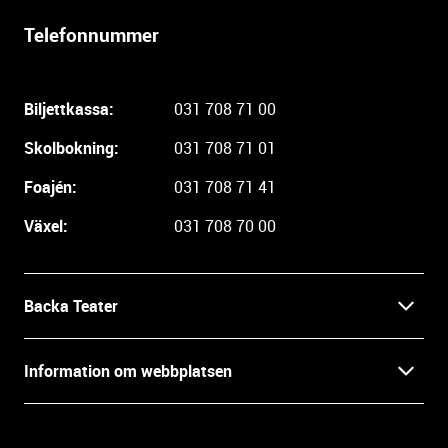
r
Telefonnummer
l
i
g
Biljettkassa:
031 708 71 00
a
r
Skolbokning:
031 708 71 01
e
i
Foajén:
031 708 71 41
n
Växel:
031 708 70 00
f
o
r
m
Backa Teater
a
t
Kontakt
Information om webbplatsen
i
o
Press
Villkor och integritet
n