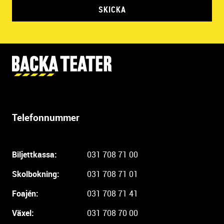
SKICKA
Y
t
t
e
r
Telefonnummer
l
i
g
Biljettkassa:
031 708 71 00
a
r
Skolbokning:
031 708 71 01
e
i
Foajén:
031 708 71 41
n
Växel:
031 708 70 00
f