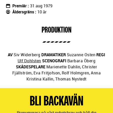
Premiär
31 aug 1979
Åldersgräns
10 år
PRODUKTION
AV
Siv Widerberg
DRAMATIKER
Suzanne Osten
REGI
Ulf Dohlsten
SCENOGRAFI
Barbara Öberg
SKÅDESPELARE
Marienette Dahlin
,
Christer
Fjällström
,
Eva Fritjofson
,
Rolf Holmgren
,
Anna
Kristina Kallin
,
Thomas Nystedt
BLI BACKAVÄN
Prenumerera på vårt nyhetsbrev och håll dig