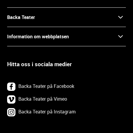
o
r
m
Backa Teater
a
t
Kontakt
Information om webbplatsen
i
o
Press
Villkor och integritet
n
o
Hitta oss i sociala medier
Prao, praktik och lediga tjänster
c
Tillgänglighetsdatabasen
h
In English
k
Om webbplatsen
Backa Teater på Facebook
o
n
Göteborgs Stadsteater
Backa Teater på Vimeo
Tillgänglighetsredogörelse
t
a
Backa Teater på Instagram
Tävlingsvillkor
Webbplatskarta
k
t
u