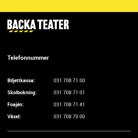
Y
t
t
e
r
Telefonnummer
l
i
g
Biljettkassa:
031 708 71 00
a
r
Skolbokning:
031 708 71 01
e
i
Foajén:
031 708 71 41
n
Växel:
031 708 70 00
f
o
r