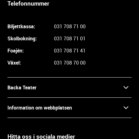
Telefonnummer
l
i
g
Biljettkassa:
031 708 71 00
a
r
Skolbokning:
031 708 71 01
e
i
Foajén:
031 708 71 41
n
Växel:
031 708 70 00
f
o
r
m
Backa Teater
a
t
Kontakt
Information om webbplatsen
i
o
Press
Villkor och integritet
n
o
Hitta oss i sociala medier
Prao, praktik och lediga tjänster