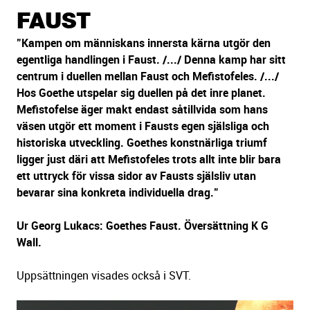
sidans
FAUST
text
"Kampen om människans innersta kärna utgör den
egentliga handlingen i Faust. /.../ Denna kamp har sitt
centrum i duellen mellan Faust och Mefistofeles. /.../
Hos Goethe utspelar sig duellen på det inre planet.
Mefistofelse äger makt endast såtillvida som hans
väsen utgör ett moment i Fausts egen själsliga och
historiska utveckling. Goethes konstnärliga triumf
ligger just däri att Mefistofeles trots allt inte blir bara
ett uttryck för vissa sidor av Fausts själsliv utan
bevarar sina konkreta individuella drag."
Ur Georg Lukacs: Goethes Faust. Översättning K G
Wall.
Uppsättningen visades också i SVT.