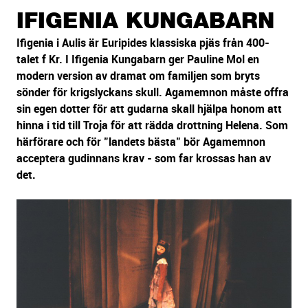
sidans
IFIGENIA KUNGABARN
text
Ifigenia i Aulis är Euripides klassiska pjäs från 400-
talet f Kr. I Ifigenia Kungabarn ger Pauline Mol en
modern version av dramat om familjen som bryts
sönder för krigslyckans skull. Agamemnon måste offra
sin egen dotter för att gudarna skall hjälpa honom att
hinna i tid till Troja för att rädda drottning Helena. Som
härförare och för "landets bästa" bör Agamemnon
acceptera gudinnans krav - som far krossas han av
det.