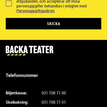
erbjudanden, och accepterar att mina
personuppgifter behandlas i enlighet med
Personuppgiftspolicyn
.
SKICKA
Y
t
t
e
r
Telefonnummer
l
i
g
Biljettkassa:
031 708 71 00
a
r
Skolbokning:
031 708 71 01
e