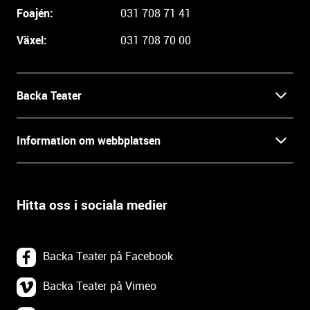
i
Foajén:
031 708 71 41
n
Växel:
031 708 70 00
f
o
r
m
Backa Teater
a
t
Kontakt
Information om webbplatsen
i
o
Press
Villkor och integritet
n
o
Hitta oss i sociala medier
Prao, praktik och lediga tjänster
c
Tillgänglighetsdatabasen
h
In English
k
Om webbplatsen
Backa Teater på Facebook
o
n
Göteborgs Stadsteater
Backa Teater på Vimeo
Tillgänglighetsredogörelse
t