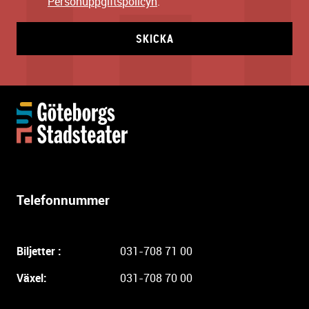
Personuppgiftspolicyn
.
SKICKA
Y
t
t
e
r
l
Telefonnummer
i
g
a
Biljetter :
031-708 71 00
r
e
Växel:
031-708 70 00
i