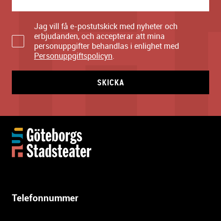
Jag vill få e-postutskick med nyheter och
erbjudanden, och accepterar att mina
personuppgifter behandlas i enlighet med
Personuppgiftspolicyn
.
SKICKA
Y
t
t
e
r
l
Telefonnummer
i
g