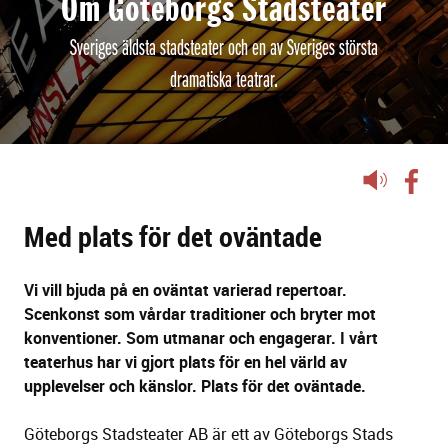
Om Göteborgs Stadsteater
Sveriges äldsta stadsteater och en av Sveriges största
dramatiska teatrar.
Lyssna
på
sidans
Med plats för det oväntade
text
Vi vill bjuda på en oväntat varierad repertoar.
Scenkonst som vårdar traditioner och bryter mot
konventioner. Som utmanar och engagerar. I vårt
teaterhus har vi gjort plats för en hel värld av
upplevelser och känslor. Plats för det oväntade.
Göteborgs Stadsteater AB är ett av Göteborgs Stads