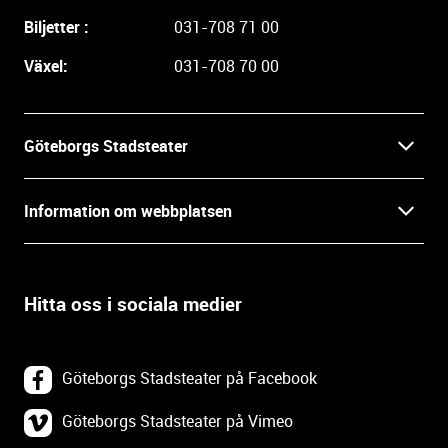
a
Biljetter :
031-708 71 00
r
e
Växel:
031-708 70 00
i
n
f
Göteborgs Stadsteater
o
r
Kontakt
m
Information om webbplatsen
a
Press
t
Biljetter
i
o
Hitta oss i sociala medier
Öppettider
Villkor och integritet
n
o
In English
Om webbplatsen
c
Göteborgs Stadsteater på Facebook
h
Backa Teater
k
Göteborgs Stadsteater på Vimeo
Tillgänglighetsredogörelse
o