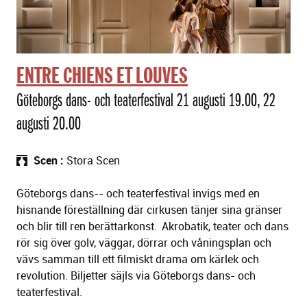
ä
l
l
n
i
ENTRE CHIENS ET LOUVES
n
Göteborgs dans- och teaterfestival 21 augusti 19.00, 22
g
a
augusti 20.00
r
Scen
Stora Scen
Göteborgs dans-- och teaterfestival invigs med en
hisnande föreställning där cirkusen tänjer sina gränser
och blir till ren berättarkonst. Akrobatik, teater och dans
rör sig över golv, väggar, dörrar och våningsplan och
vävs samman till ett filmiskt drama om kärlek och
revolution. Biljetter säjls via Göteborgs dans- och
teaterfestival.