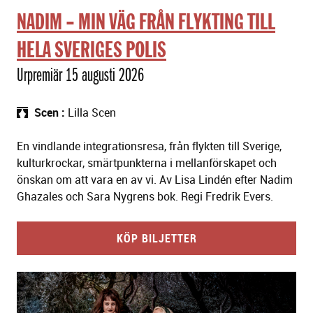
NADIM – MIN VÄG FRÅN FLYKTING TILL
HELA SVERIGES POLIS
Urpremiär 15 augusti 2026
Scen
Lilla Scen
En vindlande integrationsresa, från flykten till Sverige,
kulturkrockar, smärtpunkterna i mellanförskapet och
önskan om att vara en av vi. Av Lisa Lindén efter Nadim
Ghazales och Sara Nygrens bok. Regi Fredrik Evers.
KÖP BILJETTER