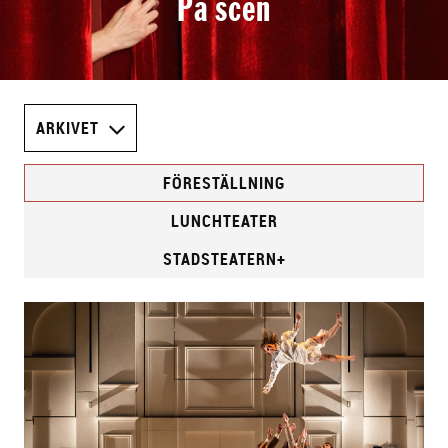
På scen
ARKIVET
FÖRESTÄLLNING
LUNCHTEATER
STADSTEATERN+
F
ö
r
e
s
t