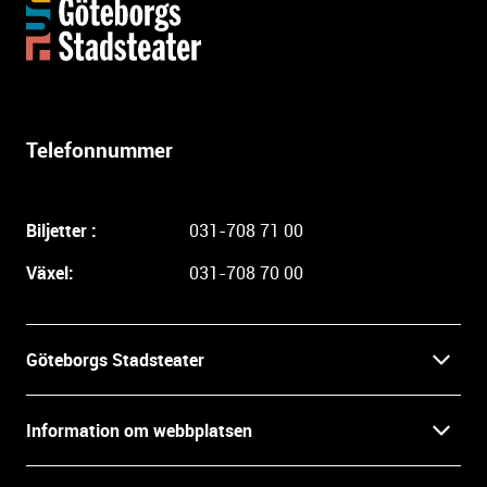
Y
t
t
e
r
l
Telefonnummer
i
g
a
Biljetter :
031-708 71 00
r
e
Växel:
031-708 70 00
i
n
f
Göteborgs Stadsteater
o
r
Kontakt
m
Information om webbplatsen
a
Press
t
Biljetter