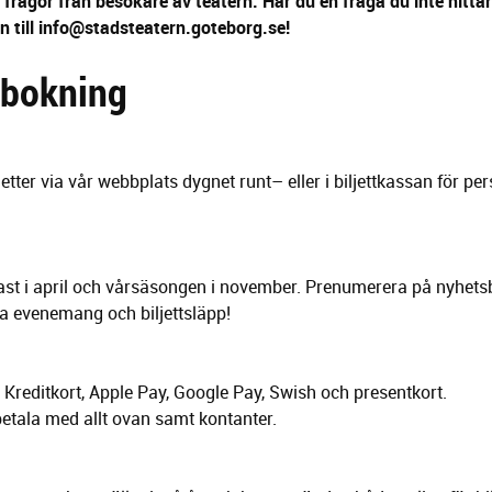
 frågor från besökare av teatern. Har du en fråga du inte hitta
n till info@stadsteatern.goteborg.se!
h bokning
etter via vår webbplats dygnet runt– eller i biljettkassan för pe
st i april och vårsäsongen i november. Prenumerera på nyhetsbr
ra evenemang och biljettsläpp!
Kreditkort, Apple Pay, Google Pay, Swish och presentkort.
betala med allt ovan samt kontanter.