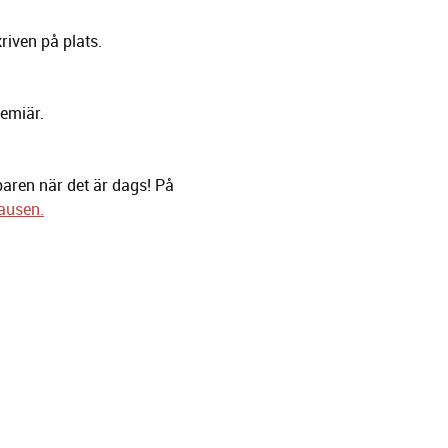
kriven på plats.
remiär.
baren när det är dags! På
ausen.