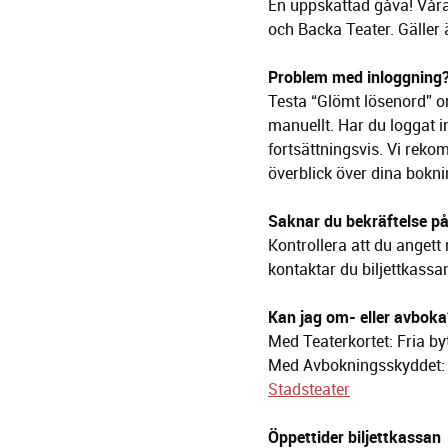
En uppskattad gåva! Våra 
och Backa Teater. Gäller 
Problem med inloggning
Testa “Glömt lösenord” om
manuellt.
Har du loggat i
fortsättningsvis. V
i rekom
överblick över dina bokni
Saknar du bekräftelse på
Kontrollera att du angett
kontaktar du biljettkassa
Kan jag om- eller avboka
Med Teaterkortet: Fria by
Med Avbokningsskyddet: Åt
Stadsteater
Öppettider biljettkassan