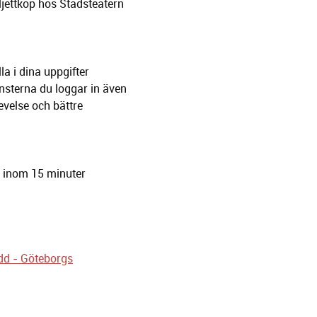
ljettköp hos Stadsteatern
a i dina uppgifter
änsterna du loggar in även
evelse och bättre
t inom 15 minuter
d - Göteborgs