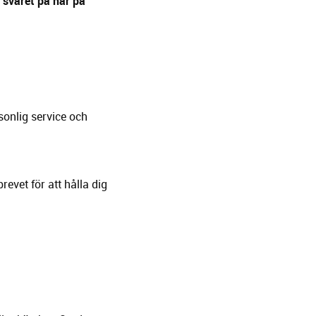
r svaret på här på
rsonlig service och
evet för att hålla dig