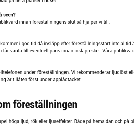
ad på flera platser i huset.
å scen?
ikvärd innan föreställningens slut så hjälper vi till.
ommer i god tid då insläpp efter föreställningsstart inte alltid
 får vänta till eventuell paus innan insläpp sker. Våra publikvär
telefonen under föreställningen. Vi rekommenderar ljudlöst ell
ing är tillåten först under applådtacket.
 om föreställningen
pel höga ljud, rök eller ljuseffekter. Både på hemsidan och på pl