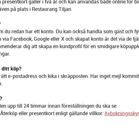
presentkort gäller i två år och kan användas både online för bi
även på plats i Restaurang Tiljan.
?
 du redan har ett konto. Du kan också handla som gäst och fyll
n via Facebook, Google eller X och skapat konto är det via de tj
menderar dig att skapa en kundprofil för en smidigare köpuppl
ngar.
 ditt köp?
 rätt e-postadress och kika i skräpposten. Har inget mejl kommi
n.
?
ten upp till 24 timmar innan föreställningen du ska se.
erköp eller presentkort enligt gällande villkor:
Avbokningsskyd