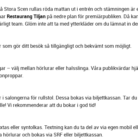
 Stora Scen rullas röda mattan ut i entrén och stämningen är ext
nar
Restaurang Tiljan
på nedre plan för premiärpubliken. Då k
rligt team. Glöm inte att ta med ytterkläder om du lämnat in d
ar som gör ditt besök så tillgängligt och bekvämt som möjligt.
ngar – välj mellan hörlurar eller halsslinga. Våra publikvärdar hjä
ronproppar.
r i salongerna för rullstol. Dessa bokas via biljettkassan. Tar 
lle! Vi rekommenderar att du bokar i god tid!
xtas eller syntolkas. Textning kan du ta del av via egen mobil el
a hörlurar och bokas via SRF eller biljettkassan.