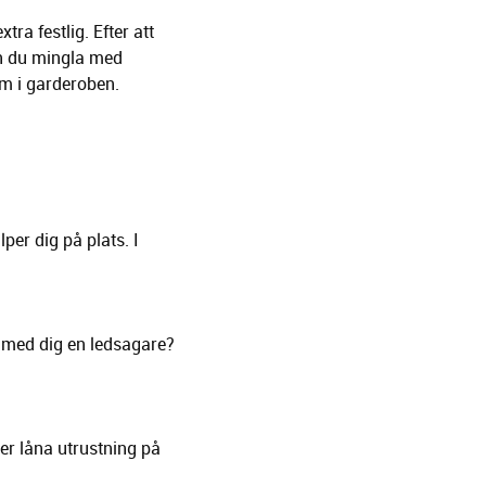
ra festlig. Efter att
an du mingla med
em i garderoben.
lper dig på plats. I
du med dig en ledsagare?
ler låna utrustning på