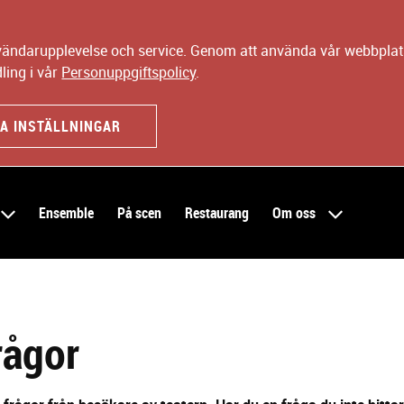
nvändarupplevelse och service. Genom att använda vår webbplats
ling i vår
Personuppgiftspolicy
.
A INSTÄLLNINGAR
Ensemble
På scen
Restaurang
Om oss
rågor