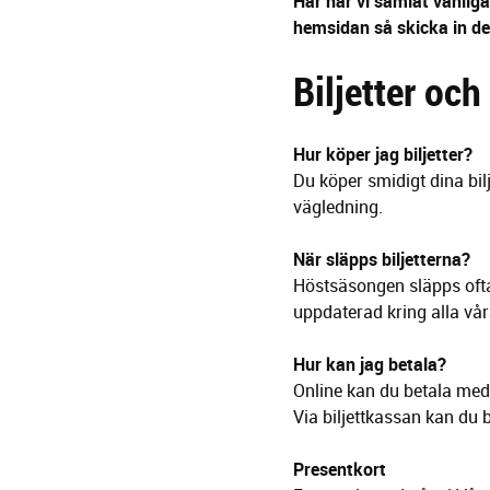
g
Här har vi samlat vanliga
e
hemsidan så skicka in de
r
Biljetter oc
i
n
g
Hur köper jag biljetter?
Du köper smidigt dina bilj
vägledning.
När släpps biljetterna?
Höstsäsongen släpps ofta
uppdaterad kring alla vå
Hur kan jag betala?
Online kan du betala med 
Via biljettkassan kan du 
Presentkort