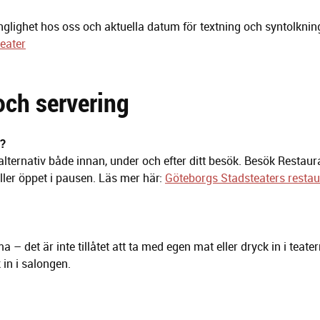
änglighet hos oss och aktuella datum för textning och syntolknin
eater
och servering
a?
salternativ både innan, under och efter ditt besök. Besök Restaur
ller öppet i pausen. Läs mer här:
Göteborgs Stadsteaters resta
 det är inte tillåtet att ta med egen mat eller dryck in i teater
 in i salongen.