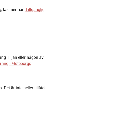
g, läs mer här:
Tillgänglig
ang Tiljan eller någon av
urang - Göteborgs
n.
Det är inte heller tillåtet