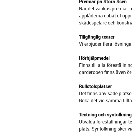
Premiär på Stora Scen
När det vankas premiär på
applåderna ebbat ut öpp
skådespelare och konstnä
Tillgänglig teater
Vi erbjuder flera lösning
Hörhjälpmedel
Finns till alla föreställni
garderoben finns även ö
Rullstolsplatser
Det finns anvisade platse
Boka det vid samma tillfä
Textning och syntolkning
Utvalda föreställningar te
plats. Syntolkning sker vi