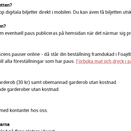
etten?
pp digitala biljetter direkt i mobilen. Du kan även få biljetten uts
en?
om eventuell paus publiceras på hemsidan när det närmar sig p
Scens pauser online - då står din beställning framdukad i Foajé
till alla föreställningar som har paus.
Förboka mat och dryck i p
rderob (30 kr) samt obemannad garderob utan kostnad.
de garderober utan kostnad.
a med kontanter hos oss.
garna