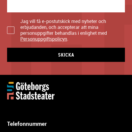
Jag vill få e-postutskick med nyheter och
erbjudanden, och accepterar att mina
personuppgifter behandlas i enlighet med
Personuppgiftspolicyn
.
SKICKA
Y
t
t
e
r
l
Telefonnummer
i