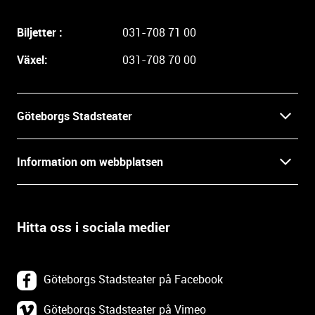
g
a
Biljetter :
031-708 71 00
r
e
Växel:
031-708 70 00
i
n
f
Göteborgs Stadsteater
o
r
Kontakt
m
Information om webbplatsen
a
Press
t
Biljetter
i
o
Hitta oss i sociala medier
Öppettider
Villkor och integritet
n
o
In English
Om webbplatsen
c
Göteborgs Stadsteater på Facebook
h
Backa Teater
k
Göteborgs Stadsteater på Vimeo
Tillgänglighetsredogörelse