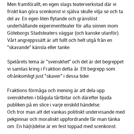
Men framförallt, en egen slags teaterverkstad där vi
friskt kan göra scenkonst vi själva skulle vilja se och ta
del av. En egen liten flytande och gränslöst
underhållande experimentteater för alla sinnen inom
Göteborgs Stadsteaters väggar (och kanske utanför).
Vårt angreppssätt är att fullt och helt utgå från en
"skavande" känsla eller tanke.
Spelårets tema är "svenskhet" och det är det begreppet
vi samlas kring i Fraktion detta år. Ett begrepp som
ofrånkomligt just "skaver" i dessa tider.
Fraktions förmåga och mening är att dela upp
svenskheten i blågula tårtbitar och därefter bjuda
publiken på en slice i varje enskild händelse.
Och tror man att det vankas politiskt undervisande med
pekpinnar och moraliskt uppfordrande får man tänka
om. En hä(n)delse är en fest toppad med scenkonst.