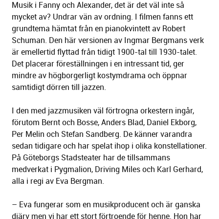
Musik i Fanny och Alexander, det är det väl inte så
mycket av? Undrar vän av ordning. I filmen fanns ett
grundtema hämtat från en pianokvintett av Robert
Schuman. Den här versionen av Ingmar Bergmans verk
är emellertid flyttad från tidigt 1900-tal till 1930-talet.
Det placerar föreställningen i en intressant tid, ger
mindre av högborgerligt kostymdrama och öppnar
samtidigt dörren till jazzen.
I den med jazzmusiken väl förtrogna orkestern ingår,
förutom Bernt och Bosse, Anders Blad, Daniel Ekborg,
Per Melin och Stefan Sandberg. De känner varandra
sedan tidigare och har spelat ihop i olika konstellationer.
På Göteborgs Stadsteater har de tillsammans
medverkat i Pygmalion, Driving Miles och Karl Gerhard,
alla i regi av Eva Bergman.
– Eva fungerar som en musikproducent och är ganska
djärv men vi har ett stort förtroende för henne. Hon har