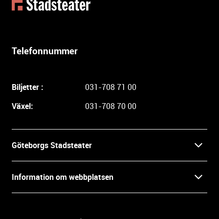
t
e
r
l
Telefonnummer
i
g
a
Biljetter :
031-708 71 00
r
e
Växel:
031-708 70 00
i
n
f
Göteborgs Stadsteater
o
r
Kontakt
m
Information om webbplatsen
a
Press
t
Biljetter
i