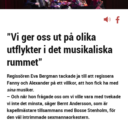
Lyssna
på
"Vi ger oss ut på olika
sidans
text
utflykter i det musikaliska
rummet"
Regissören Eva Bergman tackade ja till att regissera
Fanny och Alexander på ett villkor, att hon fick ha med
sina
musiker.
– Och när hon frågade oss om vi ville vara med tvekade
vi inte det minsta, säger Bernt Andersson, som är
kapellmästare tillsammans med Bosse Stenholm, för
den väl intrimmade sexmannaorkestern.