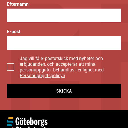
Efternamn
E-post
Jag vill få e-postutskick med nyheter och
erbjudanden, och accepterar att mina
personuppgifter behandlas i enlighet med
Personuppgiftspolicyn
.
SKICKA
Y
t