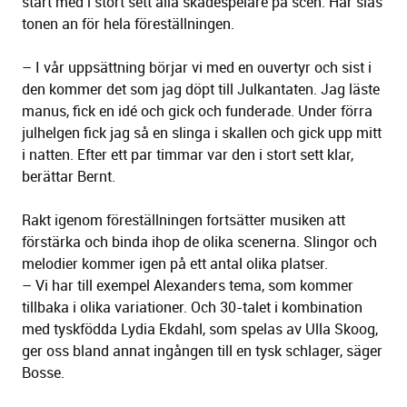
start med i stort sett alla skådespelare på scen. Här slås
tonen an för hela föreställningen.
– I vår uppsättning börjar vi med en ouvertyr och sist i
den kommer det som jag döpt till Julkantaten. Jag läste
manus, fick en idé och gick och funderade. Under förra
julhelgen fick jag så en slinga i skallen och gick upp mitt
i natten. Efter ett par timmar var den i stort sett klar,
berättar Bernt.
Rakt igenom föreställningen fortsätter musiken att
förstärka och binda ihop de olika scenerna. Slingor och
melodier kommer igen på ett antal olika platser.
– Vi har till exempel Alexanders tema, som kommer
tillbaka i olika variationer. Och 30-talet i kombination
med tyskfödda Lydia Ekdahl, som spelas av Ulla Skoog,
ger oss bland annat ingången till en tysk schlager, säger
Bosse.