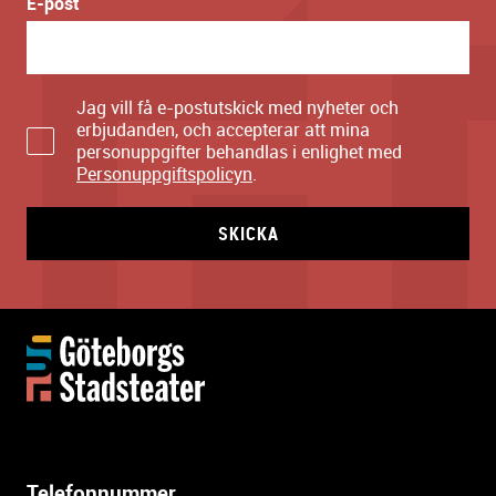
E-post
Jag vill få e-postutskick med nyheter och
erbjudanden, och accepterar att mina
personuppgifter behandlas i enlighet med
Personuppgiftspolicyn
.
SKICKA
Y
t
t
e
r
l
Telefonnummer