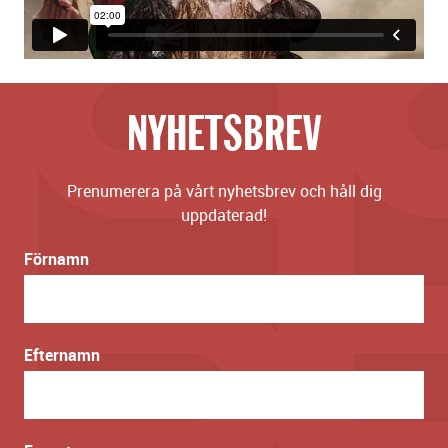
NYHETSBREV
Prenumerera på vårt nyhetsbrev och håll dig
uppdaterad!
Förnamn
Efternamn