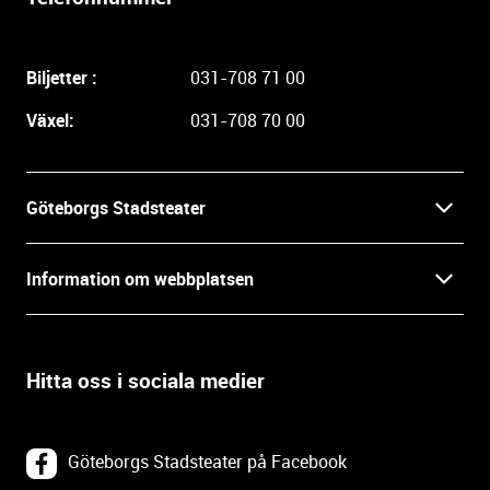
i
g
a
Biljetter :
031-708 71 00
r
e
Växel:
031-708 70 00
i
n
f
Göteborgs Stadsteater
o
r
Kontakt
m
Information om webbplatsen
a
Press
t
Biljetter
i
o
Hitta oss i sociala medier
Öppettider
Villkor och integritet
n
o
In English
Om webbplatsen
c
Göteborgs Stadsteater på Facebook
h