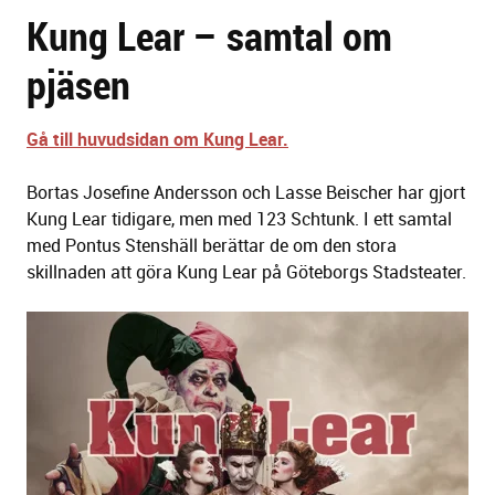
Kung Lear – samtal om
sidans
text
pjäsen
Gå till huvudsidan om Kung Lear.
Bortas Josefine Andersson och Lasse Beischer har gjort
Kung Lear tidigare, men med 123 Schtunk. I ett samtal
med Pontus Stenshäll berättar de om den stora
skillnaden att göra Kung Lear på Göteborgs Stadsteater.