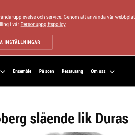
nvändarupplevelse och service. Genom att använda vår webbplats
ling i vår
Personuppgiftspolicy
.
A INSTÄLLNINGAR
Ensemble
På scen
Restaurang
Om oss
berg slående lik Duras