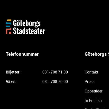
Y
t
t
e
r
l
Telefonnummer
Göteborgs 
i
g
a
Biljetter :
031-708 71 00
Kontakt
r
e
Växel:
031-708 70 00
Press
i
Öppettider
n
f
In English
o