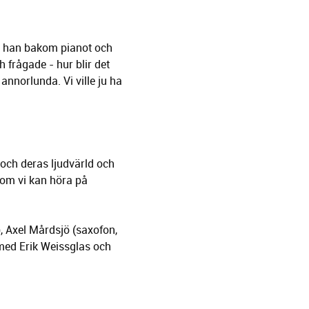
, han bakom pianot och
 frågade - hur blir det
annorlunda. Vi ville ju ha
och deras ljudvärld och
 som vi kan höra på
 Axel Mårdsjö (saxofon,
e med Erik Weissglas och