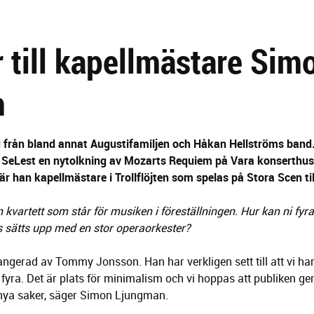
r till kapellmästare Sim
n
från bland annat Augustifamiljen och Håkan Hellströms band.
SeLest en nytolkning av Mozarts Requiem på Vara konserthus 
 är han kapellmästare i Trollflöjten som spelas på Stora Scen t
n kvartett som står för musiken i föreställningen. Hur kan ni fyr
is sätts upp med en stor operaorkester?
rangerad av Tommy Jonsson. Han har verkligen sett till att vi ha
st fyra. Det är plats för minimalism och vi hoppas att publiken g
nya saker, säger Simon Ljungman.