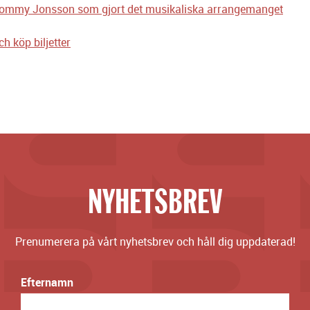
Tommy Jonsson som gjort det musikaliska arrangemanget
h köp biljetter
NYHETSBREV
Prenumerera på vårt nyhetsbrev och håll dig uppdaterad!
Efternamn