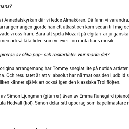
mmans?
i Annedalskyrkan där vi ledde Almakören. Då fann vi varandra
 arrangemangen gjorde han ett utkast och kom sedan till mig och
vade vi oss fram. Bara att spela Mozart på elgitarr är ju ganska 
men också låta tiden som vi lever i nu möta hans musik.
spireras av olika pop- och rockartister. Hur märks det?
 originalarrangemang har Tommy sneglat lite på nutida artister 
na. Och resultatet är att vi absolut har närmat oss den ljudbild
iken känner självklart också igen den klassiska Trollflöjten.
 av Simon Ljungman (gitarrer) även av Emma Runegård (piano),
 Paula Hedvall (fiol). Simon delar sitt uppdrag som kapellmästar