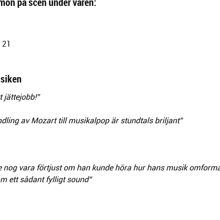
mon på scen under våren:
, 21
usiken
t jättejobb!”
ing av Mozart till musikalpop är stundtals briljant”
e nog vara förtjust om han kunde höra hur hans musik omformat
ram ett sådant fylligt sound”