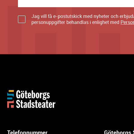
Jag vill få e-postutskick med nyheter och erbju
personuppgifter behandlas i enlighet med
Perso
Y
t
t
e
r
l
Telefonnummer
Göteborgs 