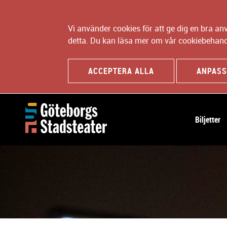
Vi använder cookies för att ge dig en bra a
detta. Du kan läsa mer om vår cookiebehand
ACCEPTERA ALLA
ANPASS
H
Biljetter
u
v
u
d
n
a
v
i