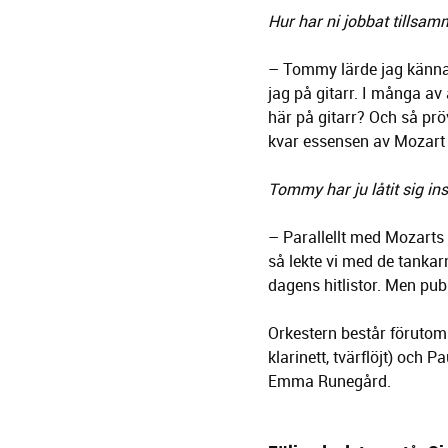
Hur har ni jobbat tillsa
– Tommy lärde jag känna 
jag på gitarr. I många av
här på gitarr? Och så prö
kvar essensen av Mozart 
Tommy har ju låtit sig in
– Parallellt med Mozarts
så lekte vi med de tankar
dagens hitlistor. Men publ
Orkestern består förutom
klarinett, tvärflöjt) och
Emma Runegård.