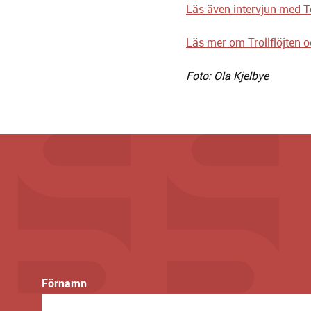
Läs även intervjun med 
Läs mer om Trollflöjten oc
Foto: Ola Kjelbye
Förnamn