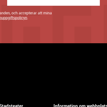
danden, och accepterar att mina
nuppgiftspolicyn
.
Stadsteater
Information om webbplat