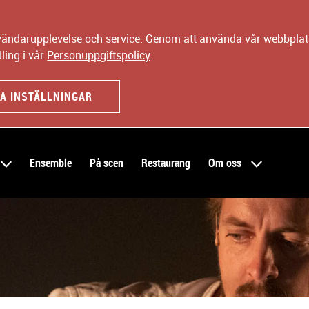
nvändarupplevelse och service. Genom att använda vår webbplats
ling i vår
Personuppgiftspolicy
.
A INSTÄLLNINGAR
Ensemble
På scen
Restaurang
Om oss