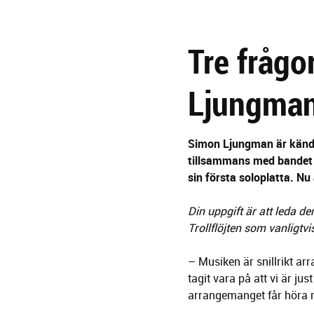
g
e
r
Tre frågo
i
n
g
Ljungma
Simon Ljungman är känd 
tillsammans med bandet 
sin första soloplatta. Nu
Din uppgift är att leda de
Trollflöjten som vanligtv
– Musiken är snillrikt ar
tagit vara på att vi är ju
arrangemanget får höra 