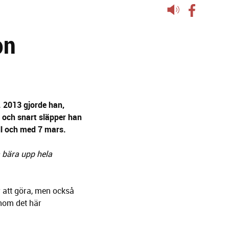
Lyssna
på
on
sidans
text
 2013 gjorde han,
och snart släpper han
ill och med 7 mars.
a bära upp hela
r att göra, men också
enom det här