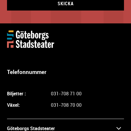
SKICKA
Y
t
t
e
r
l
Telefonnummer
i
g
a
Biljetter :
031-708 71 00
r
e
Växel:
031-708 70 00
i
n
f
Göteborgs Stadsteater