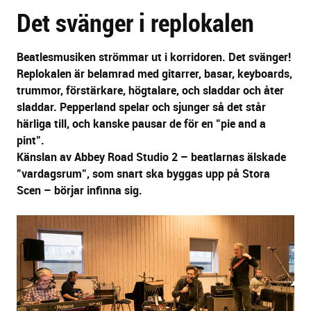
Det svänger i replokalen
sidans
text
Beatlesmusiken strömmar ut i korridoren. Det svänger!
Replokalen är belamrad med gitarrer, basar, keyboards,
trummor, förstärkare, högtalare, och sladdar och åter
sladdar. Pepperland spelar och sjunger så det står
härliga till, och kanske pausar de för en "pie and a
pint".
Känslan av Abbey Road Studio 2 – beatlarnas älskade
"vardagsrum", som snart ska byggas upp på Stora
Scen – börjar infinna sig.