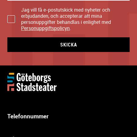
Jag vill få e-postutskick med nyheter och
erbjudanden, och accepterar att mina
personuppgifter behandlas i enlighet med
Personuppgiftspolicyn
.
SKICKA
Y
t
t
e
r
l
Telefonnummer
i
g
a