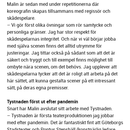
Malin är sedan med under repetitionerna där
koreografin skapas tillsammans med regissör och
skådespelare.
– Vi gör först olika övningar som rör samtycke och
personliga gränser. Jag har stor respekt för
skådespelarnas integritet. Och när vi väl börjar jobba
med själva scenen finns det alltid utrymme för
justeringar. Jag tittar också på sådant som att det är
säkert och tryggt och till exempel finns möjlighet till
ombyte nära scenen, om det behövs. Jag upplever att
skådespelarna tycker att det är roligt att arbeta på det
här sättet, att kunna gestalta scener på ett intressant
sätt, på deras egna premisser.
Tystnaden först ut efter pandemin
Snart har Malin avslutat sitt arbete med Tystnaden.
– Tystnaden är första teaterproduktionen jag jobbar
med efter pandemin. Det är fantastiskt fint att Göteborgs
Stadsteater och Pontus Stenshäll (konstnärlig ledare,