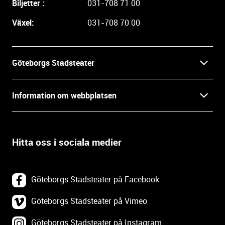
Biljetter :
031-708 71 00
r
e
Växel:
031-708 70 00
i
n
f
Göteborgs Stadsteater
o
r
Kontakt
m
Information om webbplatsen
a
Press
t
Biljetter
i
o
Hitta oss i sociala medier
Öppettider
Villkor och integritet
n
o
In English
Om webbplatsen
c
Göteborgs Stadsteater på Facebook
h
Backa Teater
k
Göteborgs Stadsteater på Vimeo
Tillgänglighetsredogörelse
o
Göteborgs Stadsteater på Instagram
Lediga tjänster