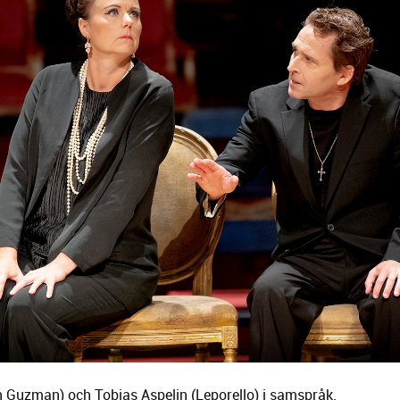
n Guzman) och Tobias Aspelin (Leporello) i samspråk.