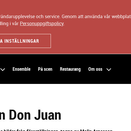
nvändarupplevelse och service. Genom att använda vår webbplats
ling i vår
Personuppgiftspolicy
.
A INSTÄLLNINGAR
Ensemble
På scen
Restaurang
Om oss
ån Don Juan