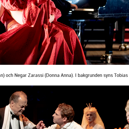
) och Negar Zarassi (Donna Anna). I bakgrunden syns Tobias A