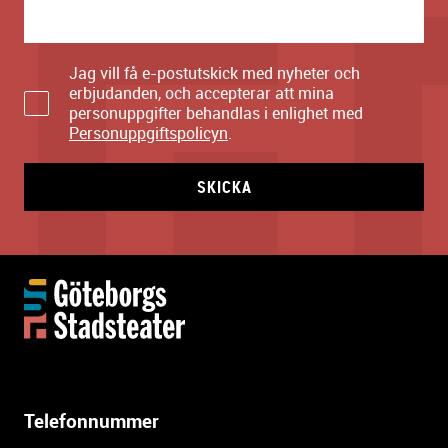
Jag vill få e-postutskick med nyheter och
erbjudanden, och accepterar att mina
personuppgifter behandlas i enlighet med
Personuppgiftspolicyn
.
SKICKA
Y
t
t
e
r
l
Telefonnummer
i