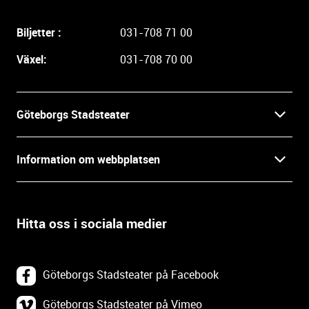
g
a
Biljetter :
031-708 71 00
r
e
Växel:
031-708 70 00
i
n
f
Göteborgs Stadsteater
o
r
Kontakt
m
Information om webbplatsen
a
Press
t
Biljetter
i
o
Hitta oss i sociala medier
Öppettider
Villkor och integritet
n
o
In English
Om webbplatsen
c
Göteborgs Stadsteater på Facebook
h
Backa Teater
k
Göteborgs Stadsteater på Vimeo
Tillgänglighetsredogörelse