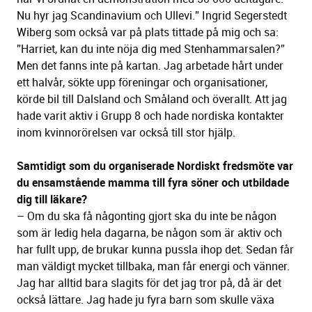
Nu hyr jag Scandinavium och Ullevi.” Ingrid Segerstedt
Wiberg som också var på plats tittade på mig och sa:
”Harriet, kan du inte nöja dig med Stenhammarsalen?”
Men det fanns inte på kartan. Jag arbetade hårt under
ett halvår, sökte upp föreningar och organisationer,
körde bil till Dalsland och Småland och överallt. Att jag
hade varit aktiv i Grupp 8 och hade nordiska kontakter
inom kvinnorörelsen var också till stor hjälp.
Samtidigt som du organiserade Nordiskt fredsmöte var
du ensamstående mamma till fyra söner och utbildade
dig till läkare?
– Om du ska få någonting gjort ska du inte be någon
som är ledig hela dagarna, be någon som är aktiv och
har fullt upp, de brukar kunna pussla ihop det. Sedan får
man väldigt mycket tillbaka, man får energi och vänner.
Jag har alltid bara slagits för det jag tror på, då är det
också lättare. Jag hade ju fyra barn som skulle växa