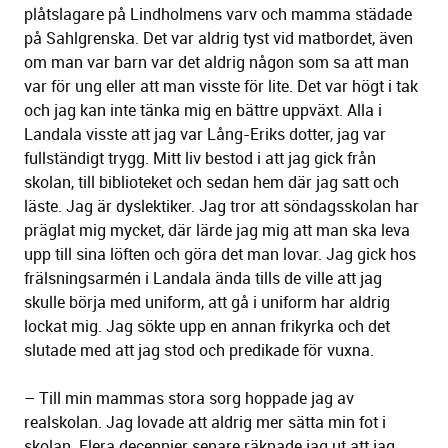
plåtslagare på Lindholmens varv och mamma städade
på Sahlgrenska. Det var aldrig tyst vid matbordet, även
om man var barn var det aldrig någon som sa att man
var för ung eller att man visste för lite. Det var högt i tak
och jag kan inte tänka mig en bättre uppväxt. Alla i
Landala visste att jag var Lång-Eriks dotter, jag var
fullständigt trygg. Mitt liv bestod i att jag gick från
skolan, till biblioteket och sedan hem där jag satt och
läste. Jag är dyslektiker. Jag tror att söndagsskolan har
präglat mig mycket, där lärde jag mig att man ska leva
upp till sina löften och göra det man lovar. Jag gick hos
frälsningsarmén i Landala ända tills de ville att jag
skulle börja med uniform, att gå i uniform har aldrig
lockat mig. Jag sökte upp en annan frikyrka och det
slutade med att jag stod och predikade för vuxna.
– Till min mammas stora sorg hoppade jag av
realskolan. Jag lovade att aldrig mer sätta min fot i
skolan. Flera decennier senare räknade jag ut att jag