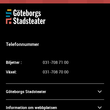
Y
t
t
e
r
l
Telefonnummer
i
g
a
Biljetter :
031-708 71 00
r
e
Växel:
031-708 70 00
i
n
f
Göteborgs Stadsteater
o
r
Kontakt
m
Information om webbplatsen