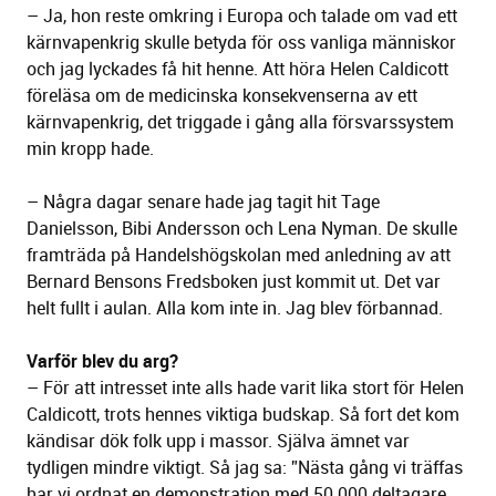
– Ja, hon reste omkring i Europa och talade om vad ett
kärnvapenkrig skulle betyda för oss vanliga människor
och jag lyckades få hit henne. Att höra Helen Caldicott
föreläsa om de medicinska konsekvenserna av ett
kärnvapenkrig, det triggade i gång alla försvarssystem
min kropp hade.
– Några dagar senare hade jag tagit hit Tage
Danielsson, Bibi Andersson och Lena Nyman. De skulle
framträda på Handelshögskolan med anledning av att
Bernard Bensons Fredsboken just kommit ut. Det var
helt fullt i aulan. Alla kom inte in. Jag blev förbannad.
Varför blev du arg?
– För att intresset inte alls hade varit lika stort för Helen
Caldicott, trots hennes viktiga budskap. Så fort det kom
kändisar dök folk upp i massor. Själva ämnet var
tydligen mindre viktigt. Så jag sa: ”Nästa gång vi träffas
har vi ordnat en demonstration med 50 000 deltagare.