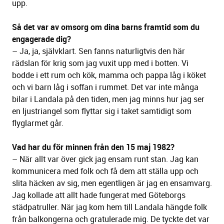
upp.
Så det var av omsorg om dina barns framtid som du
engagerade dig?
– Ja, ja, självklart. Sen fanns naturligtvis den här
rädslan för krig som jag vuxit upp med i botten. Vi
bodde i ett rum och kök, mamma och pappa låg i köket
och vi barn låg i soffan i rummet. Det var inte många
bilar i Landala på den tiden, men jag minns hur jag ser
en ljustriangel som flyttar sig i taket samtidigt som
flyglarmet går.
Vad har du för minnen från den 15 maj 1982?
– När allt var över gick jag ensam runt stan. Jag kan
kommunicera med folk och få dem att ställa upp och
slita häcken av sig, men egentligen är jag en ensamvarg.
Jag kollade att allt hade fungerat med Göteborgs
städpatruller. När jag kom hem till Landala hängde folk
från balkongerna och gratulerade mig. De tyckte det var