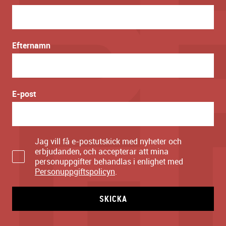
Efternamn
E-post
Jag vill få e-postutskick med nyheter och
erbjudanden, och accepterar att mina
personuppgifter behandlas i enlighet med
Personuppgiftspolicyn
.
SKICKA