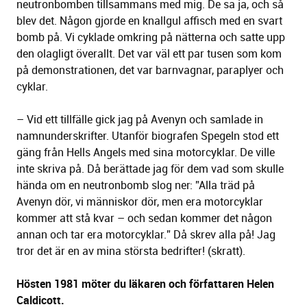
neutronbomben tillsammans med mig. De sa ja, och så
blev det. Någon gjorde en knallgul affisch med en svart
bomb på. Vi cyklade omkring på nätterna och satte upp
den olagligt överallt. Det var väl ett par tusen som kom
på demonstrationen, det var barnvagnar, paraplyer och
cyklar.
– Vid ett tillfälle gick jag på Avenyn och samlade in
namnunderskrifter. Utanför biografen Spegeln stod ett
gäng från Hells Angels med sina motorcyklar. De ville
inte skriva på. Då berättade jag för dem vad som skulle
hända om en neutronbomb slog ner: ”Alla träd på
Avenyn dör, vi människor dör, men era motorcyklar
kommer att stå kvar – och sedan kommer det någon
annan och tar era motorcyklar.” Då skrev alla på! Jag
tror det är en av mina största bedrifter! (skratt).
Hösten 1981 möter du läkaren och författaren Helen
Caldicott.