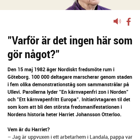
Lyssna
på
"Varför är det ingen här som
sidans
text
gör något?"
Den 15 maj 1982 äger Nordiskt fredsmöte rum i
Göteborg. 100 000 deltagare marscherar genom staden
i fem olika demonstrationståg som sammanstrålar på
Ullevi. Parollerna lyder "En kärnvapenfri zon i Norden"
och "Ett kärnvapenfritt Europa". Initiativtagaren til det
som kom att bli den största fredsmanifestationen i
Nordens historia heter Harriet Johansson Otterloo.
Vem är du Harriet?
– Jag är uppvuxen i ett arbetarhem i Landala, pappa var