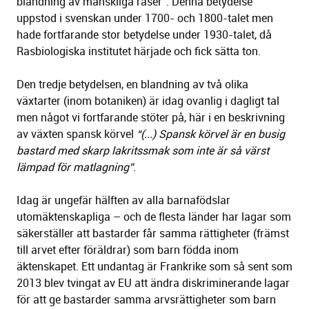
blandning av mänskliga raser”. Denna betydelse
uppstod i svenskan under 1700- och 1800-talet men
hade fortfarande stor betydelse under 1930-talet, då
Rasbiologiska institutet härjade och fick sätta ton.
Den tredje betydelsen, en blandning av två olika
växtarter (inom botaniken) är idag ovanlig i dagligt tal
men något vi fortfarande stöter på, här i en beskrivning
av växten spansk körvel
“(...) Spansk körvel är en busig
bastard med skarp lakritssmak som inte är så värst
lämpad för matlagning”
.
Idag är ungefär hälften av alla barnafödslar
utomäktenskapliga – och de flesta länder har lagar som
säkerställer att bastarder får samma rättigheter (främst
till arvet efter föräldrar) som barn födda inom
äktenskapet. Ett undantag är Frankrike som så sent som
2013 blev tvingat av EU att ändra diskriminerande lagar
för att ge bastarder samma arvsrättigheter som barn