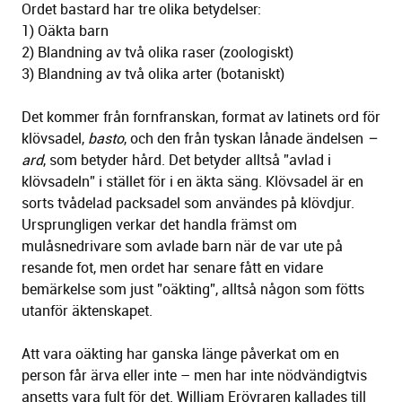
Ordet bastard har tre olika betydelser:
1) Oäkta barn
2) Blandning av två olika raser (zoologiskt)
3) Blandning av två olika arter (botaniskt)
Det kommer från fornfranskan, format av latinets ord för
klövsadel,
basto
, och den från tyskan lånade ändelsen
–
ard
, som betyder hård. Det betyder alltså ”avlad i
klövsadeln” i stället för i en äkta säng. Klövsadel är en
sorts tvådelad packsadel som användes på klövdjur.
Ursprungligen verkar det handla främst om
mulåsnedrivare som avlade barn när de var ute på
resande fot, men ordet har senare fått en vidare
bemärkelse som just ”oäkting”, alltså någon som fötts
utanför äktenskapet.
Att vara oäkting har ganska länge påverkat om en
person får ärva eller inte – men har inte nödvändigtvis
ansetts vara fult för det. William Erövraren kallades till