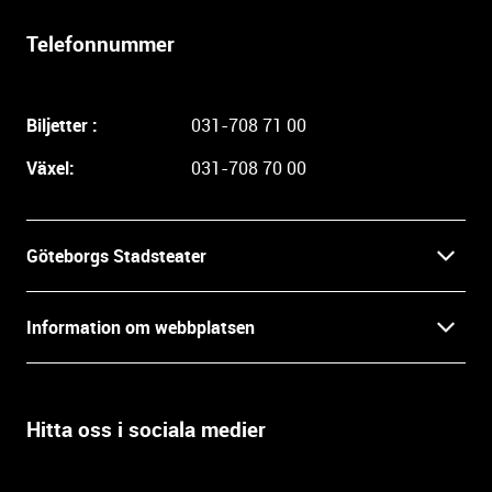
r
l
Telefonnummer
i
g
a
Biljetter :
031-708 71 00
r
e
Växel:
031-708 70 00
i
n
f
Göteborgs Stadsteater
o
r
Kontakt
m
Information om webbplatsen
a
Press
t
Biljetter
i
o
Hitta oss i sociala medier
Öppettider
Villkor och integritet
n
o
In English