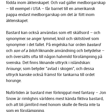
födda inom äktenskapet. Och vad gäller medborgarskap
– till exempel i USA – får barnet till en amerikansk
pappa endast medborgarskap om det är fött inom
äktenskapet.
Bastard kan också användas som ett skällsord – och
synonymer.se anger lymmel, knöl och skitstövel som
synonymer i det fallet. På engelska har orden
bastard
och
son of a bitch
liknande användning och betydelse –
och översätts ofta till någon halvmild förolämpning på
svenska. Det finns liknande uttryck i isländskan:
hrisungr
, som betyder ”avlad i skogen”, och dessa
uttryck kanske också främst för tankarna till ordet
horunge.
Nuförtiden är bastard mer förknippat med fantasy – Jon
Snow är rimligtvis världens mest kända fiktiva bastard,
och att bli jämförd med honom skulle de flesta inte ta
som en förolämpning.