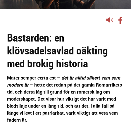
Lyssna
på
Bastarden: en
sidans
text
klövsadelsavlad oäkting
med brokig historia
Mater semper certa est –
det är alltid säkert vem som
modern är
– hette det redan på det gamla Romarrikets
tid, och detta låg till grund för en romersk lag om
moderskapet. Det visar hur viktigt det har varit med
blodslinje under en lång tid, och att det, i alla fall så
länge vi levt i ett patriarkat, varit viktigt att veta vem
fadern är.