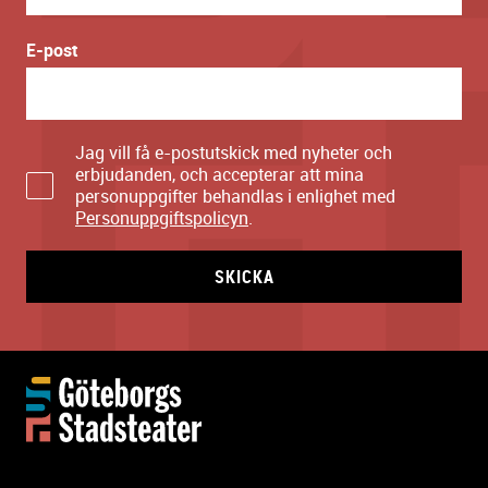
E-post
Jag vill få e-postutskick med nyheter och
erbjudanden, och accepterar att mina
personuppgifter behandlas i enlighet med
Personuppgiftspolicyn
.
SKICKA
Y
t
t
e