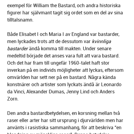
exempel för William the Bastard, och andra historiska
figurer har självmant tagit sig ordet som en del av sina
tilltalsnamn.
Både Elisabet I och Maria I av England var bastarder,
men lyckades trots att de dessutom var
kvinnliga
bastarder
ändå komma till makten. Under senare
medeltid började det anses vara fult att vara bastard.
Och det har fram till ungefär 1960-talet haft stor
inverkan på en individs möjligheter att lyckas, eftersom
omvärlden har sett ner på en bastard. Några kända
konstnärer och artister som lyckats ändå är Leonardo
da Vinci, Alexander Dumas, Jenny Lind och Anders
Zorn.
Den andra bastardbetydelsen, en korsning mellan två
raser eller arter har sitt ursprung i djurvärlden men har
använts i rasistiska sammanhang, för att beskriva “en