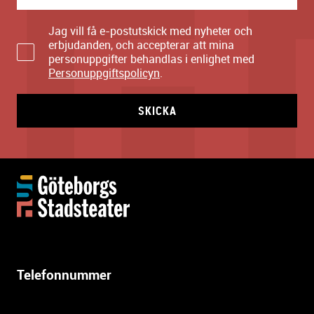
Jag vill få e-postutskick med nyheter och
erbjudanden, och accepterar att mina
personuppgifter behandlas i enlighet med
Personuppgiftspolicyn
.
SKICKA
Y
t
t
e
r
l
Telefonnummer
i
g