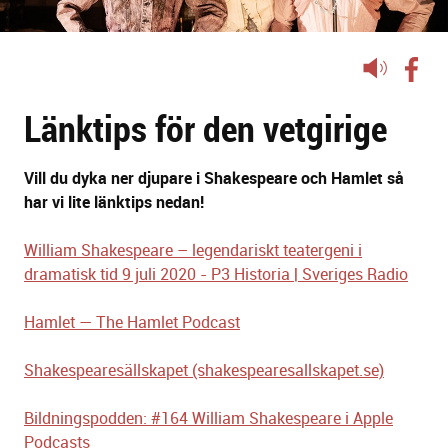
Lyssna
på
Länktips för den vetgirige
sidans
text
Vill du dyka ner djupare i Shakespeare och Hamlet så
har vi lite länktips nedan!
William Shakespeare – legendariskt teatergeni i
dramatisk tid 9 juli 2020 - P3 Historia | Sveriges Radio
Hamlet — The Hamlet Podcast
Shakespearesällskapet (shakespearesallskapet.se)
Bildningspodden: #164 William Shakespeare i Apple
Podcasts