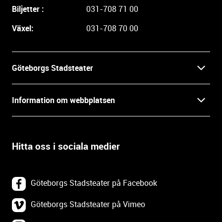
a
Biljetter :
031-708 71 00
r
e
Växel:
031-708 70 00
i
n
f
Göteborgs Stadsteater
o
r
Kontakt
m
Information om webbplatsen
a
Press
t
Biljetter
i
o
Hitta oss i sociala medier
Öppettider
Villkor och integritet
n
o
In English
Om webbplatsen
c
Göteborgs Stadsteater på Facebook
h
Backa Teater
k
Göteborgs Stadsteater på Vimeo
Tillgänglighetsredogörelse
o