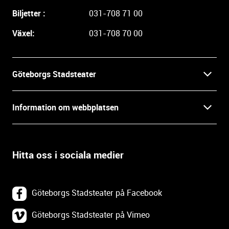
a
Biljetter :
031-708 71 00
r
e
Växel:
031-708 70 00
i
n
f
Göteborgs Stadsteater
o
r
Kontakt
m
Information om webbplatsen
a
Press
t
Biljetter
i
o
Hitta oss i sociala medier
Öppettider
Villkor och integritet
n
o
In English
Om webbplatsen
c
Göteborgs Stadsteater på Facebook
h
Backa Teater
k
Göteborgs Stadsteater på Vimeo
Tillgänglighetsredogörelse
o