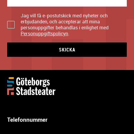
Jag vill få e-postutskick med nyheter och
erbjudanden, och accepterar att mina
personuppgifter behandlas i enlighet med
Personuppgiftspolicyn
.
SKICKA
Y
t
t
e
r
l
Telefonnummer
i
g