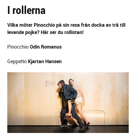
I rollerna
sidans
text
Vilka möter Pinocchio på sin resa från docka av trä till
levande pojke? Här ser du rollistan!
Pinocchio
Odin Romanus
Geppetto
Kjartan Hansen