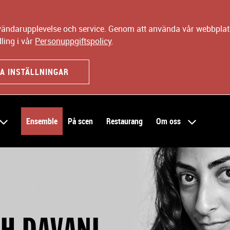
nvändarupplevelse och service. Genom att använda vår webbplats
ling i vår
Personuppgiftspolicy
.
A INSTÄLLNINGAR
Ensemble
På scen
Restaurang
Om oss
H DAVANI