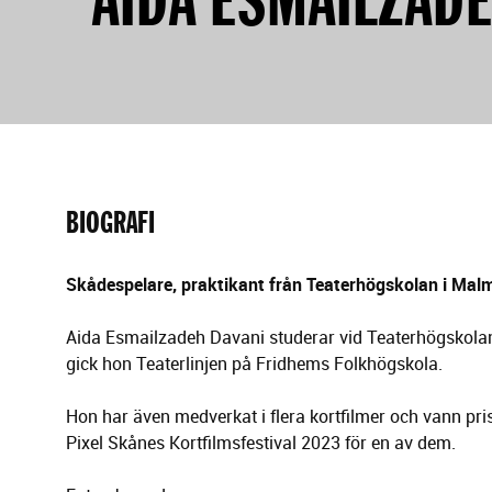
g
e
r
i
n
g
BIOGRAFI
Skådespelare, praktikant från Teaterhögskolan i Mal
Aida Esmailzadeh Davani studerar vid Teaterhögskol
gick hon Teaterlinjen på Fridhems Folkhögskola.
Hon har även medverkat i flera kortfilmer och vann pr
Pixel Skånes Kortfilmsfestival 2023 för en av dem.