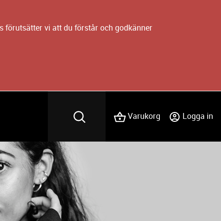
 förutsätter vi att du förstår och godkänner
Varukorg
Logga in