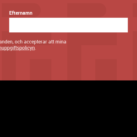
Efternamn
danden, och accepterar att mina
nuppgiftspolicyn
.