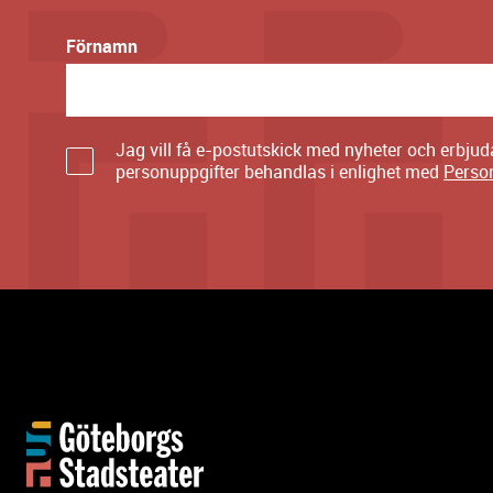
Förnamn
Jag vill få e-postutskick med nyheter och erbju
personuppgifter behandlas i enlighet med
Perso
Y
t
t