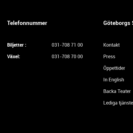
e
r
l
Telefonnummer
Göteborgs 
i
g
a
Biljetter :
031-708 71 00
Kontakt
r
e
Växel:
031-708 70 00
Press
i
Öppettider
n
f
In English
o
r
Backa Teater
m
Lediga tjänste
a
t
i
o