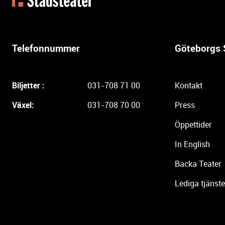
t
e
r
l
Telefonnummer
Göteborgs 
i
g
a
Biljetter :
031-708 71 00
Kontakt
r
e
Växel:
031-708 70 00
Press
i
Öppettider
n
f
In English
o
r
Backa Teater
m
Lediga tjänste
a
t
i
o