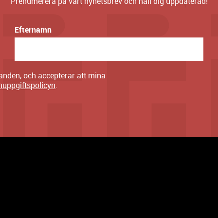
Prenumerera på vårt nyhetsbrev och håll dig uppdaterad!
Efternamn
danden, och accepterar att mina
nuppgiftspolicyn
.