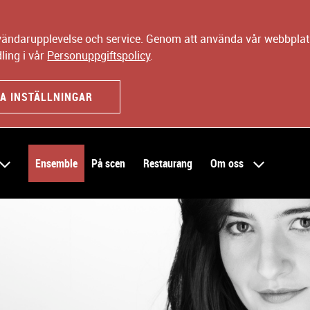
nvändarupplevelse och service. Genom att använda vår webbplats
ling i vår
Personuppgiftspolicy
.
A INSTÄLLNINGAR
Ensemble
På scen
Restaurang
Om oss