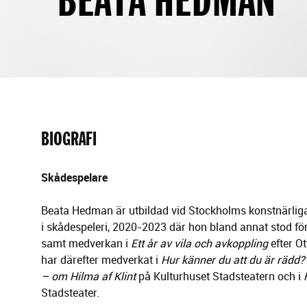
g
e
r
i
n
g
BIOGRAFI
Skådespelare
Beata Hedman är utbildad vid Stockholms konstnärli
i skådespeleri, 2020-2023 där hon bland annat stod för
samt medverkan i
Ett år av vila och avkoppling
efter O
har därefter medverkat i
Hur känner du att du är rädd?
– om Hilma af Klint
på Kulturhuset Stadsteatern och i
Stadsteater.