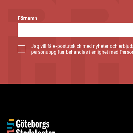
Förnamn
Jag vill få e-postutskick med nyheter och erbju
personuppgifter behandlas i enlighet med
Perso
Y
t