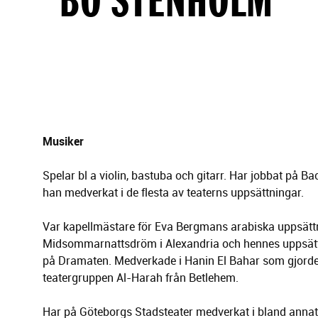
g
e
r
i
n
g
Musiker
Spelar bl a violin, bastuba och gitarr. Har jobbat på B
han medverkat i de flesta av teaterns uppsättningar.
Var kapellmästare för Eva Bergmans arabiska uppsätt
Midsommarnattsdröm i Alexandria och hennes uppsätt
på Dramaten. Medverkade i Hanin El Bahar som gjord
teatergruppen Al-Harah från Betlehem.
Har på Göteborgs Stadsteater medverkat i bland annat 