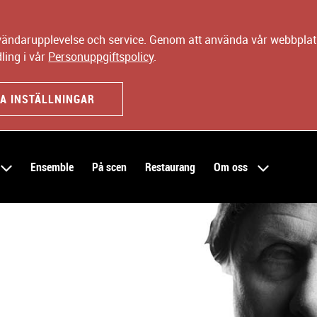
nvändarupplevelse och service. Genom att använda vår webbplats
ling i vår
Personuppgiftspolicy
.
A INSTÄLLNINGAR
Ensemble
På scen
Restaurang
Om oss