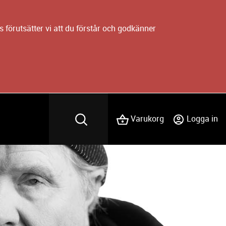
 förutsätter vi att du förstår och godkänner
Varukorg
Logga in