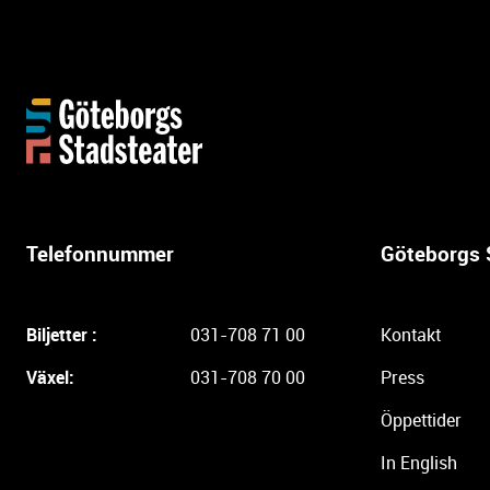
Y
t
t
e
r
l
Telefonnummer
Göteborgs 
i
g
a
Biljetter :
031-708 71 00
Kontakt
r
e
Växel:
031-708 70 00
Press
i
Öppettider
n
f
In English
o