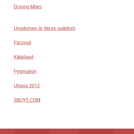
Driving Miles
Ungdomen är deras sjukdom
Parzival
Kikkiland
Pygmalion
Utopia 2012
5BOYS.COM