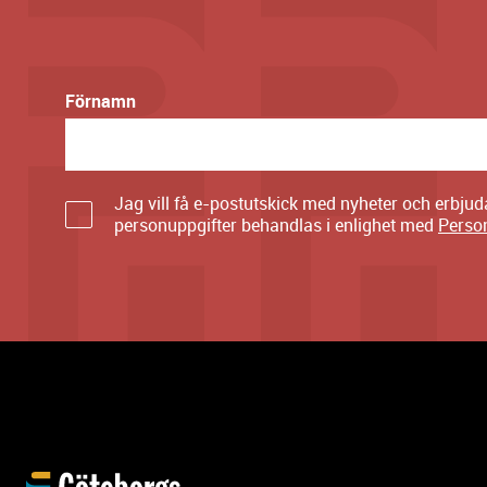
Förnamn
Jag vill få e-postutskick med nyheter och erbju
personuppgifter behandlas i enlighet med
Perso
Y