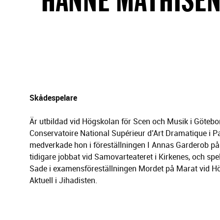
g
e
r
i
n
g
Skådespelare
Är utbildad vid Högskolan för Scen och Musik i Göteb
Conservatoire National Supérieur d’Art Dramatique i 
medverkade hon i föreställningen I Annas Garderob på
tidigare jobbat vid Samovarteateret i Kirkenes, och s
Sade i examensföreställningen Mordet på Marat vid H
Aktuell i Jihadisten.