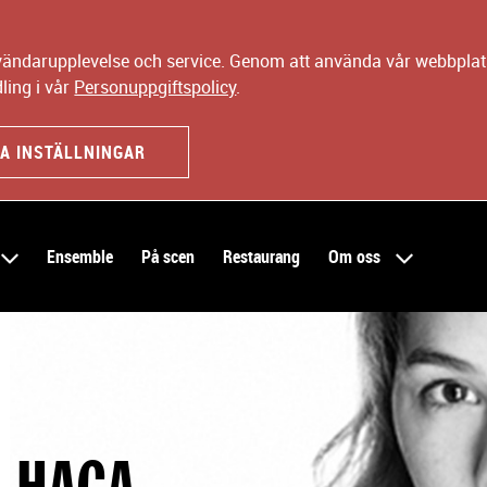
nvändarupplevelse och service. Genom att använda vår webbplats
ling i vår
Personuppgiftspolicy
.
A INSTÄLLNINGAR
Ensemble
På scen
Restaurang
Om oss
 HAGA