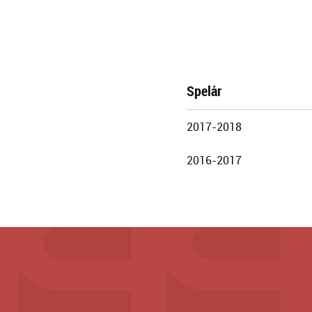
Spelår
Göteborgs
2017-2018
Stadsteater
2016-2017