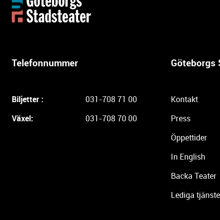
t
t
e
r
l
Telefonnummer
Göteborgs 
i
g
a
Biljetter :
031-708 71 00
Kontakt
r
e
Växel:
031-708 70 00
Press
i
Öppettider
n
f
In English
o
r
Backa Teater
m
Lediga tjänste
a
t