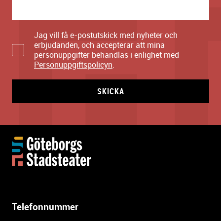
Jag vill få e-postutskick med nyheter och
erbjudanden, och accepterar att mina
personuppgifter behandlas i enlighet med
Personuppgiftspolicyn
.
SKICKA
Y
t
t
e
r
l
Telefonnummer
i