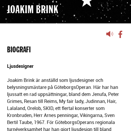
JOAKIM BRINK
Lyssna
på
sidans
BIOGRAFI
text
Ljusdesigner
Joakim Brink är anställd som ljusdesigner och
belysningsmästare på GöteborgsOperan. Här har han
ljussatt en rad uppsättningar, bland dem Jenufa, Peter
Grimes, Resan till Reims, My fair lady, Judinnan, Hair,
Lalaland, Orelob, SKID, ett flertal konserter som
Kronbruden, Herr Arnes penningar, Vikingarna, Sven
Bertil Taube, 1967. För GöteborgsOperans regionala
turnéverksamhet har han gjort ljusdesign till bland