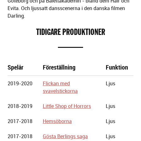
Göteborg och på Balettakademin - bland dem Hair och
Evita. Och ljussatt dansscenerna i den danska filmen
Darling.
TIDIGARE PRODUKTIONER
Spelår
Föreställning
Funktion
Göteborgs
2019-2020
Flickan med
Ljus
Stadsteater
svavelstickorna
2018-2019
Little Shop of Horrors
Ljus
2017-2018
Hemsöborna
Ljus
2017-2018
Gösta Berlings saga
Ljus