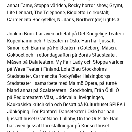
annat Fame, Stoppa världen, Rocky horror show, Grymt,
Lite Lennart, The Telephone, Rigoletto i cirkustält,
Carmencita Rockyfeller, NUdans, Northern(de)Lights 3.
Joakim Brink har även arbetat på Det Kongelige Teater i
Köpenhamn och Riksteatern i Oslo. Han har ljussatt
Simon och Ekarna på Folkteatern i Göteborg, Måsen,
Gökboet och Trettondagsafton på Borås Stadsteater,
Måsen på Dalateatern, My Fair Lady och Stoppa världen
på Wasa Teater i Finland, Lola Blau Stockholms
Stadsteater, Carmencita Rockyfeller Helsingborgs
Stadsteater i samarbete med Malmö Opera, på turné
bland annat på Scalateatern i Stockholm, Från Ö till Ö
på Regionteatern Väst, Uddevalla. Invigningen,
Kaukasiska kritcirkeln och Besatt på Kulturhuset SPIRA i
Jönköping. För Pantarei Danseteater i Oslo har han
ljussatt huset GranNabo, Lullaby, On the Outside. Han
har även ljussatt föreställningar på Konserthuset