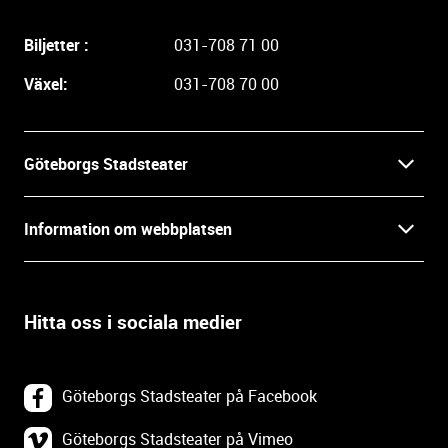
g
a
Biljetter :
031-708 71 00
r
e
Växel:
031-708 70 00
i
n
f
Göteborgs Stadsteater
o
r
Kontakt
m
Information om webbplatsen
a
Press
t
Biljetter
i
o
Hitta oss i sociala medier
Öppettider
Villkor och integritet
n
o
In English
Om webbplatsen
c
Göteborgs Stadsteater på Facebook
h
Backa Teater
k
Göteborgs Stadsteater på Vimeo
Tillgänglighetsredogörelse