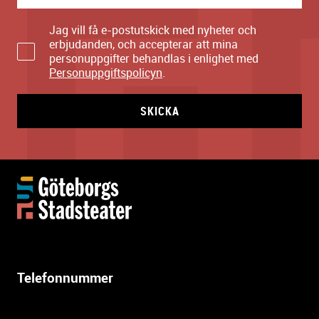
Jag vill få e-postutskick med nyheter och
erbjudanden, och accepterar att mina
personuppgifter behandlas i enlighet med
Personuppgiftspolicyn
.
SKICKA
Y
t
t
e
r
l
Telefonnummer
i
g