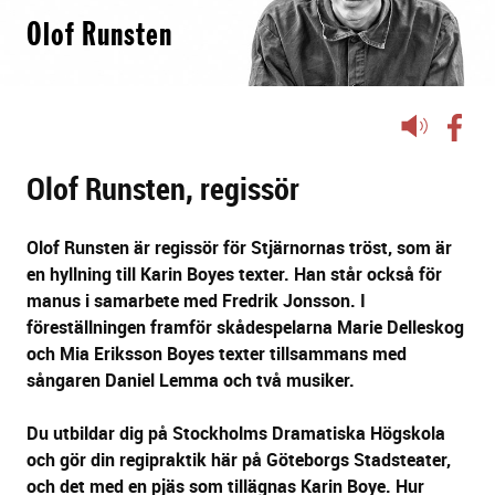
Olof Runsten
Lyssna
på
sidans
Olof Runsten, regissör
text
Olof Runsten är regissör för Stjärnornas tröst, som är
en hyllning till Karin Boyes texter. Han står också för
manus i samarbete med Fredrik Jonsson. I
föreställningen framför skådespelarna Marie Delleskog
och Mia Eriksson Boyes texter tillsammans med
sångaren Daniel Lemma och två musiker.
Du utbildar dig på Stockholms Dramatiska Högskola
och gör din regipraktik här på Göteborgs Stadsteater,
och det med en pjäs som tillägnas Karin Boye. Hur