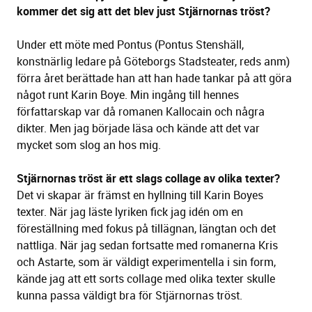
kommer det sig att det blev just Stjärnornas tröst?
Under ett möte med Pontus (Pontus Stenshäll,
konstnärlig ledare på Göteborgs Stadsteater, reds anm)
förra året berättade han att han hade tankar på att göra
något runt Karin Boye. Min ingång till hennes
författarskap var då romanen Kallocain och några
dikter. Men jag började läsa och kände att det var
mycket som slog an hos mig.
Stjärnornas tröst är ett slags collage av olika texter?
Det vi skapar är främst en hyllning till Karin Boyes
texter. När jag läste lyriken fick jag idén om en
föreställning med fokus på tillägnan, längtan och det
nattliga. När jag sedan fortsatte med romanerna Kris
och Astarte, som är väldigt experimentella i sin form,
kände jag att ett sorts collage med olika texter skulle
kunna passa väldigt bra för Stjärnornas tröst.