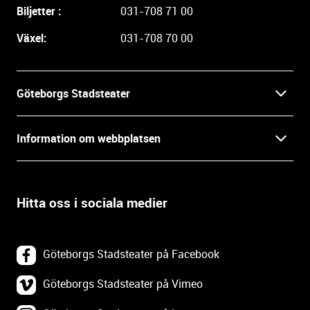
a
Biljetter :
031-708 71 00
r
e
Växel:
031-708 70 00
i
n
f
Göteborgs Stadsteater
o
r
Kontakt
m
Information om webbplatsen
a
Press
t
Biljetter
i
o
Hitta oss i sociala medier
Öppettider
Villkor och integritet
n
o
In English
Om webbplatsen
c
Göteborgs Stadsteater på Facebook
h
Backa Teater
k
Göteborgs Stadsteater på Vimeo
Tillgänglighetsredogörelse
o